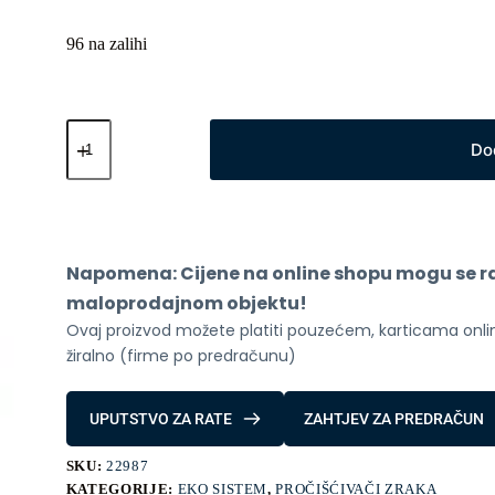
96 na zalihi
Xiaomi
Mi
Do
Prociscivac
Zraka
6
količina
Napomena: Cijene na online shopu mogu se raz
maloprodajnom objektu!
Ovaj proizvod možete platiti pouzećem, karticama online
žiralno (firme po predračunu)
UPUTSTVO ZA RATE
ZAHTJEV ZA PREDRAČUN
SKU:
22987
KATEGORIJE:
EKO SISTEM
,
PROČIŠĆIVAČI ZRAKA