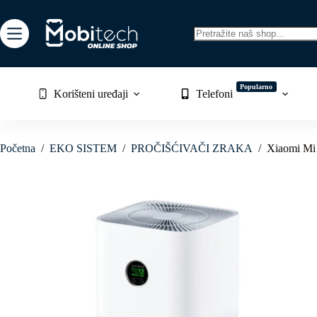
Skip
to
content
No
results
Popularno
Korišteni uređaji
Telefoni
Početna
/
EKO SISTEM
/
PROČIŠĆIVAČI ZRAKA
/
Xiaomi Mi 