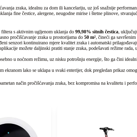
vanja zraka, idealnu za dom ili kancelariju, uz još snažnije performans
lanja fine čestice, alergene, neugodne mirise i štetne plinove, stvaraju
 filtera s aktivnim ugljenom uklanja do
99,98% sitnih čestica
, uključu
sno pročišćavanje zraka u prostorijama do
50 m²
, čineći ga savršenim
ni senzori kontinuirano mjere kvalitet zraka i automatski prilagođavaju
kacije možete daljinski pratiti stanje zraka, podešavati režime rada, u
osebno u noćnom režimu, uz nisku potrošnju energije, što ga čini idealn
im ekranom lako se uklapa u svaki enterijer, dok pregledan prikaz omogu
i pametan način pročišćavanja zraka, bez kompromisa na kvalitetu i per