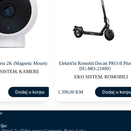
ra 2K (Magnetic Mount)
Električni Romobil Ducati PRO-II Plu
DU-MO-210005
 SISTEM
,
KAMERE
EKO SISTEM
,
ROMOBILI
Dodaj u korpu
Dodaj u korp
1.399,00
KM
je
ija:
 Dimić 7a (Tržni centar Centrum), Banja Luka