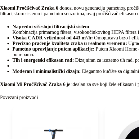
Xiaomi Pročišćivač Zraka 6
donosi novu generaciju pametnog pročišća
filtracijskom sistemu i pametnim senzorima, ovaj pročišćivač efikasno uk
Napredni višeslojni filtracijski sistem
Kombinacija primarnog filtera, visokoučinkovitog HEPA filtera i
Visoka CADR vrijednost od 443 m³/h:
Omogućava brzo i efika
Precizno praćenje kvaliteta zraka u realnom vremenu:
Ugrađe
Pametno upravljanje putem aplikacije:
Putem Xiaomi Home apli
potrebama.
Tih i energetski efikasan rad:
Dizajniran za izuzetno tih rad, p
Moderan i minimalistički dizajn:
Elegantno kućište sa digitaln
Xiaomi Mi Pročišćivač Zraka 6
je idealan za sve koji žele efikasan 
Povezani proizvodi