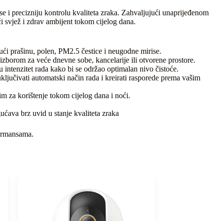
e i precizniju kontrolu kvaliteta zraka. Zahvaljujući unaprijeđenom
ći svjež i zdrav ambijent tokom cijelog dana.
jući prašinu, polen, PM2.5 čestice i neugodne mirise.
 izborom za veće dnevne sobe, kancelarije ili otvorene prostore.
 intenzitet rada kako bi se održao optimalan nivo čistoće.
ključivati automatski način rada i kreirati rasporede prema vašim
im za korištenje tokom cijelog dana i noći.
ćava brz uvid u stanje kvaliteta zraka
formansama.