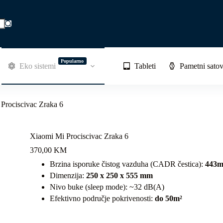
Popularno
Eko sistemi
Tableti
Pametni satov
Prociscivac Zraka 6
Xiaomi Mi Prociscivac Zraka 6
370,00
KM
Brzina isporuke čistog vazduha (CADR čestica):
443m
Dimenzija:
250 x 250 x 555 mm
Nivo buke (sleep mode): ~32 dB(A)
Efektivno područje pokrivenosti:
do 50m²