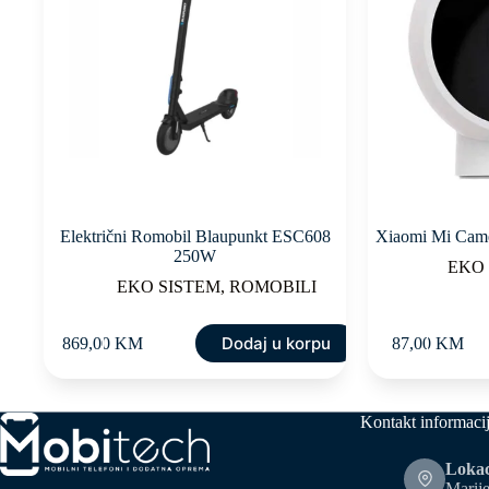
Električni Romobil Blaupunkt ESC608
Xiaomi Mi Came
250W
EKO
EKO SISTEM
,
ROMOBILI
Dodaj u korpu
869,00
KM
87,00
KM
Kontakt informaci
Lokac
Marije