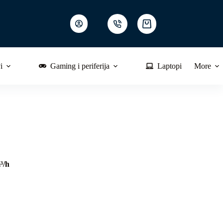
Shopping
cart
i
Gaming i periferija
Laptopi
More
³/h