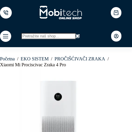
Skip
to
content
Shopping
cart
No
results
Početna
/
EKO SISTEM
/
PROČIŠĆIVAČI ZRAKA
/
Xiaomi Mi Prociscivac Zraka 4 Pro