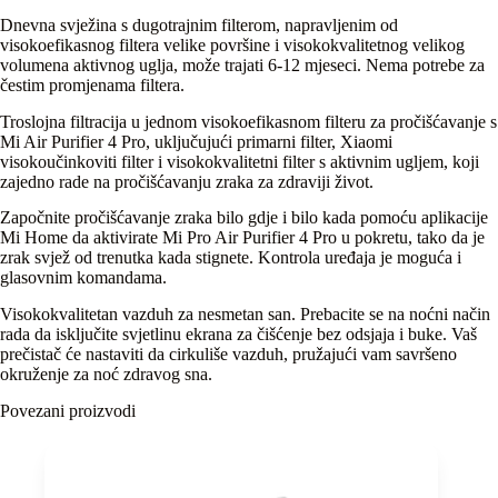
Dnevna svježina s dugotrajnim filterom, napravljenim od
visokoefikasnog filtera velike površine i visokokvalitetnog velikog
volumena aktivnog uglja, može trajati 6-12 mjeseci. Nema potrebe za
čestim promjenama filtera.
Troslojna filtracija u jednom visokoefikasnom filteru za pročišćavanje s
Mi Air Purifier 4 Pro, uključujući primarni filter, Xiaomi
visokoučinkoviti filter i visokokvalitetni filter s aktivnim ugljem, koji
zajedno rade na pročišćavanju zraka za zdraviji život.
Započnite pročišćavanje zraka bilo gdje i bilo kada pomoću aplikacije
Mi Home da aktivirate Mi Pro Air Purifier 4 Pro u pokretu, tako da je
zrak svjež od trenutka kada stignete. Kontrola uređaja je moguća i
glasovnim komandama.
Visokokvalitetan vazduh za nesmetan san. Prebacite se na noćni način
rada da isključite svjetlinu ekrana za čišćenje bez odsjaja i buke. Vaš
prečistač će nastaviti da cirkuliše vazduh, pružajući vam savršeno
okruženje za noć zdravog sna.
Povezani proizvodi