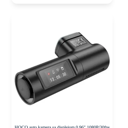
HOCO auto kamera sa displejom 0,96″ 1080P/30fps