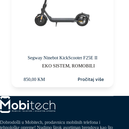
Segway Ninebot KickScooter F25E II
EKO SISTEM
,
ROMOBILI
Pročitaj više
850,00
KM
Dobrodošli u Mobitech, prodavnicu mobilnih telefona i
tehnološke opreme! Nudimo širok asortiman brendova kao što