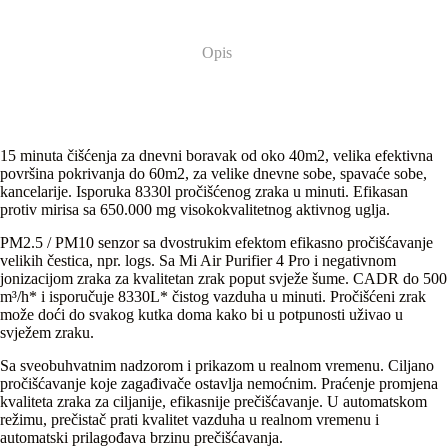
Opis
15 minuta čišćenja za dnevni boravak od oko 40m2, velika efektivna
površina pokrivanja do 60m2, za velike dnevne sobe, spavaće sobe,
kancelarije. Isporuka 8330l pročišćenog zraka u minuti. Efikasan
protiv mirisa sa 650.000 mg visokokvalitetnog aktivnog uglja.
PM2.5 / PM10 senzor sa dvostrukim efektom efikasno pročišćavanje
velikih čestica, npr. logs. Sa Mi Air Purifier 4 Pro i negativnom
jonizacijom zraka za kvalitetan zrak poput svježe šume. CADR do 500
m³/h* i isporučuje 8330L* čistog vazduha u minuti. Pročišćeni zrak
može doći do svakog kutka doma kako bi u potpunosti uživao u
svježem zraku.
Sa sveobuhvatnim nadzorom i prikazom u realnom vremenu. Ciljano
pročišćavanje koje zagađivače ostavlja nemoćnim. Praćenje promjena
kvaliteta zraka za ciljanije, efikasnije prečišćavanje. U automatskom
režimu, prečistač prati kvalitet vazduha u realnom vremenu i
automatski prilagođava brzinu prečišćavanja.