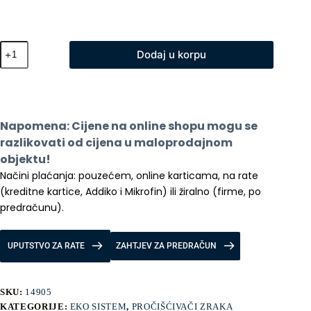
Xiaomi
Dodaj u korpu
Mi
Prociscivac
Zraka
4
Pro
količina
Napomena: Cijene na online shopu mogu se 
razlikovati od cijena u maloprodajnom 
objektu!
Načini plaćanja: pouzećem, online karticama, na rate 
(kreditne kartice, Addiko i Mikrofin) ili žiralno (firme, po 
predračunu).
UPUTSTVO ZA RATE
ZAHTJEV ZA PREDRAČUN
SKU:
14905
KATEGORIJE:
EKO SISTEM
,
PROČIŠĆIVAČI ZRAKA