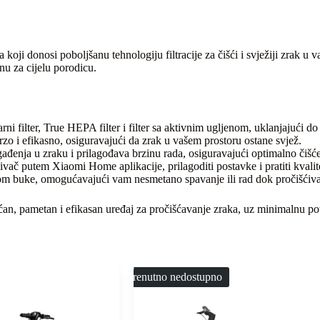
 koji donosi poboljšanu tehnologiju filtracije za čišći i svježiji zrak u
nu za cijelu porodicu.
arni filter, True HEPA filter i filter sa aktivnim ugljenom, uklanjajući 
zo i efikasno, osiguravajući da zrak u vašem prostoru ostane svjež.
ađenja u zraku i prilagođava brzinu rada, osiguravajući optimalno čišć
ivač putem Xiaomi Home aplikacije, prilagoditi postavke i pratiti kval
oom buke, omogućavajući vam nesmetano spavanje ili rad dok pročišćiva
ćan, pametan i efikasan uređaj za pročišćavanje zraka, uz minimalnu pot
Trenutno nedostupno