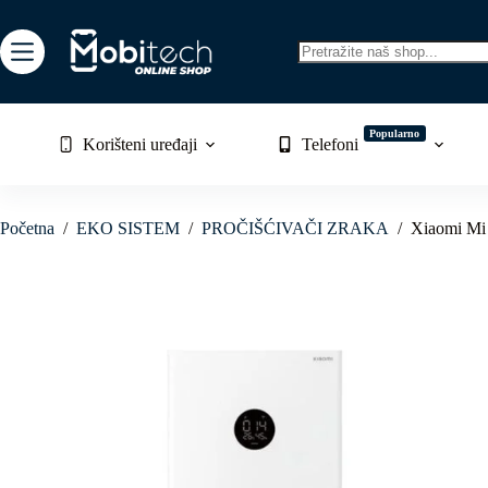
Skip
to
content
No
results
Popularno
Korišteni uređaji
Telefoni
Početna
/
EKO SISTEM
/
PROČIŠĆIVAČI ZRAKA
/
Xiaomi Mi 