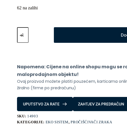
62 na zalihi
Xiaomi
Mi
Do
Prociscivac
Zraka
4
Lite
količina
Napomena: Cijene na online shopu mogu se raz
maloprodajnom objektu!
Ovaj proizvod možete platiti pouzećem, karticama online
žiralno (firme po predračunu)
UPUTSTVO ZA RATE
ZAHTJEV ZA PREDRAČUN
SKU:
14903
KATEGORIJE:
EKO SISTEM
,
PROČIŠĆIVAČI ZRAKA