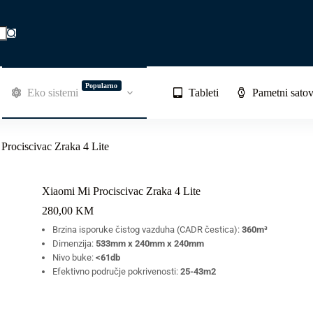
Popularno
Eko sistemi
Tableti
Pametni satov
Prociscivac Zraka 4 Lite
Xiaomi Mi Prociscivac Zraka 4 Lite
280,00
KM
Brzina isporuke čistog vazduha (CADR čestica):
360m³
Dimenzija:
533mm x 240mm x 240mm
Nivo buke:
<61db
Efektivno područje pokrivenosti:
25-43m2