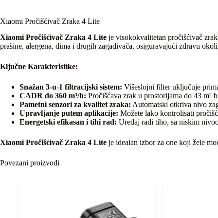
Xiaomi Pročišćivač Zraka 4 Lite
Xiaomi Pročišćivač Zraka 4 Lite
je visokokvalitetan pročišćivač zraka
prašine, alergena, dima i drugih zagađivača, osiguravajući zdravu okoli
Ključne Karakteristike:
Snažan 3-u-1 filtracijski sistem:
Višeslojni filter uključuje prim
CADR do 360 m³/h:
Pročišćava zrak u prostorijama do 43 m² br
Pametni senzori za kvalitet zraka:
Automatski otkriva nivo zag
Upravljanje putem aplikacije:
Možete lako kontrolisati pročišć
Energetski efikasan i tihi rad:
Uređaj radi tiho, sa niskim niv
Xiaomi Pročišćivač Zraka 4 Lite
je idealan izbor za one koji žele mo
Povezani proizvodi