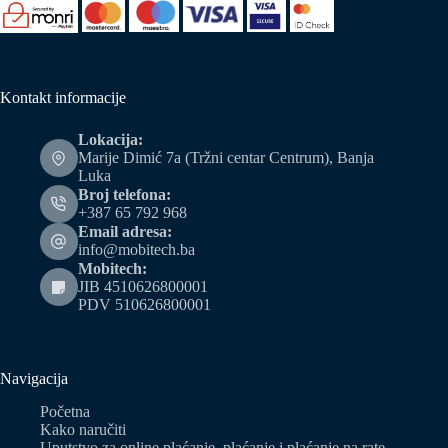
Kontakt informacije
Lokacija:
Marije Dimić 7a (Tržni centar Centrum), Banja
Luka
Broj telefona:
+387 65 792 968
Email adresa:
info@mobitech.ba
Mobitech:
JIB 4510626800001
PDV 510626800001
Navigacija
Početna
Kako naručiti
Uputstvo za online plaćanje, plaćanje i plaćanje na rate