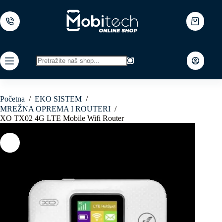
Skip
to
content
Shopping
cart
No
results
Početna
/
EKO SISTEM
/
MREŽNA OPREMA I ROUTERI
/
XO TX02 4G LTE Mobile Wifi Router