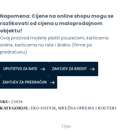
Napomena: Cijene na online shopu mogu se 
razlikovati od cijena u maloprodajnom 
objektu!
Ovaj proizvod možete platiti pouzećem, karticama 
online, karticama na rate i žiralno (firme po 
predračunu)
UPUTSTVO ZA RATE
ZAHTJEV ZA KREDIT
ZAHTJEV ZA PREDRAČUN
SKU:
23036
KATEGORIJE:
EKO SISTEM
,
MREŽNA OPREMA I ROUTERI
Opis