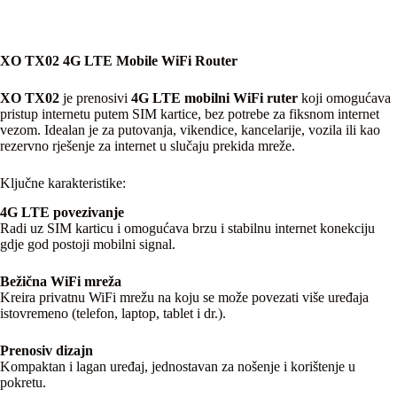
XO TX02 4G LTE Mobile WiFi Router
XO TX02
je prenosivi
4G LTE mobilni WiFi ruter
koji omogućava
pristup internetu putem SIM kartice, bez potrebe za fiksnom internet
vezom. Idealan je za putovanja, vikendice, kancelarije, vozila ili kao
rezervno rješenje za internet u slučaju prekida mreže.
Ključne karakteristike:
4G LTE povezivanje
Radi uz SIM karticu i omogućava brzu i stabilnu internet konekciju
gdje god postoji mobilni signal.
Bežična WiFi mreža
Kreira privatnu WiFi mrežu na koju se može povezati više uređaja
istovremeno (telefon, laptop, tablet i dr.).
Prenosiv dizajn
Kompaktan i lagan uređaj, jednostavan za nošenje i korištenje u
pokretu.