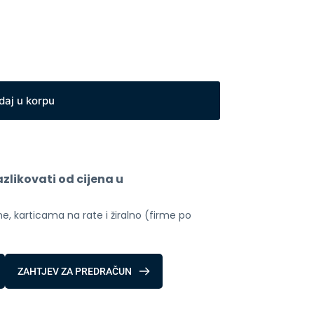
daj u korpu
likovati od cijena u 
, karticama na rate i žiralno (firme po 
ZAHTJEV ZA PREDRAČUN