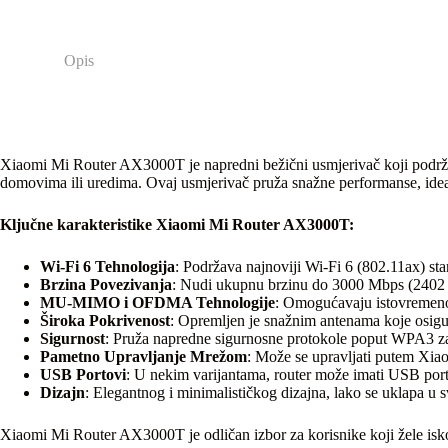
Opis
Xiaomi Mi Router AX3000T je napredni bežični usmjerivač koji podržava 
domovima ili uredima. Ovaj usmjerivač pruža snažne performanse, idea
Ključne karakteristike Xiaomi Mi Router AX3000T:
Wi-Fi 6 Tehnologija
: Podržava najnoviji Wi-Fi 6 (802.11ax) st
Brzina Povezivanja
: Nudi ukupnu brzinu do 3000 Mbps (2402 Mb
MU-MIMO i OFDMA Tehnologije
: Omogućavaju istovremeno p
Široka Pokrivenost
: Opremljen je snažnim antenama koje osigur
Sigurnost
: Pruža napredne sigurnosne protokole poput WPA3 za 
Pametno Upravljanje Mrežom
: Može se upravljati putem Xia
USB Portovi
: U nekim varijantama, router može imati USB porto
Dizajn
: Elegantnog i minimalističkog dizajna, lako se uklapa u s
Xiaomi Mi Router AX3000T je odličan izbor za korisnike koji žele iskor