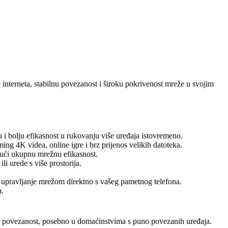
interneta, stabilnu povezanost i široku pokrivenost mreže u svojim
 i bolju efikasnost u rukovanju više uređaja istovremeno.
 4K videa, online igre i brz prijenos velikih datoteka.
jući ukupnu mrežnu efikasnost.
i urede s više prostorija.
 upravljanje mrežom direktno s vašeg pametnog telefona.
a.
rnet povezanost, posebno u domaćinstvima s puno povezanih uređaja.