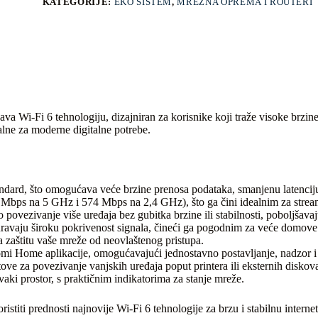
KATEGORIJE:
EKO SISTEM
,
MREŽNA OPREMA I ROUTERI
Wi-Fi 6 tehnologiju, dizajniran za korisnike koji traže visoke brzine 
lne za moderne digitalne potrebe.
andard, što omogućava veće brzine prenosa podataka, smanjenu latenciju
ps na 5 GHz i 574 Mbps na 2,4 GHz), što ga čini idealnim za streaming
ovezivanje više uređaja bez gubitka brzine ili stabilnosti, poboljšava
avaju široku pokrivenost signala, čineći ga pogodnim za veće domove il
zaštitu vaše mreže od neovlaštenog pristupa.
omi Home aplikacije, omogućavajući jednostavno postavljanje, nadzor i
ve za povezivanje vanjskih uređaja poput printera ili eksternih diskov
vaki prostor, s praktičnim indikatorima za stanje mreže.
istiti prednosti najnovije Wi-Fi 6 tehnologije za brzu i stabilnu inte