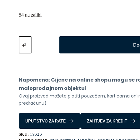
54 na zalihi
Xiaomi
Mi
Do
Router
AX3000T
količina
Napomena: Cijene na online shopu mogu se raz
maloprodajnom objektu!
Ovaj proizvod možete platiti pouzećem, karticama online
predračunu)
UPUTSTVO ZA RATE
ZAHTJEV ZA KREDIT
SKU:
19626