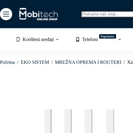
Skip
to
content
No
results
Popularno
Korišteni uređaji
Telefoni
Početna
/
EKO SISTEM
/
MREŽNA OPREMA I ROUTERI
/
Xi