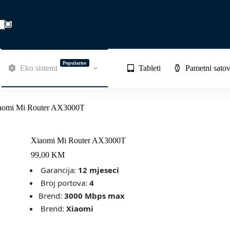
Popularno
Eko sistemi
Tableti
Pametni satov
aomi Mi Router AX3000T
Xiaomi Mi Router AX3000T
99,00
KM
Garancija:
12 mjeseci
Broj portova:
4
Brend:
3000 Mbps max
Brend:
Xiaomi