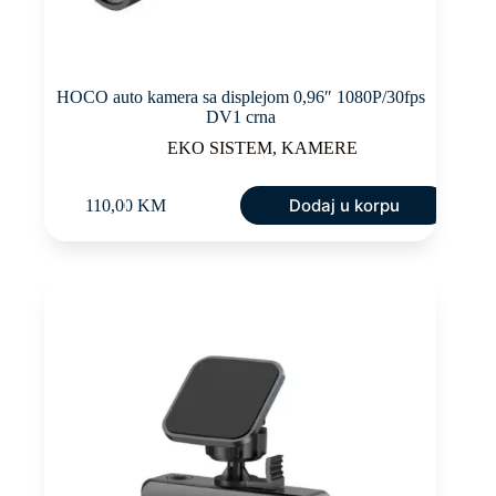
HOCO auto kamera sa displejom 0,96″ 1080P/30fps
DV1 crna
EKO SISTEM
,
KAMERE
Dodaj u korpu
110,00
KM