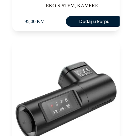
EKO SISTEM
,
KAMERE
Dodaj u korpu
95,00
KM