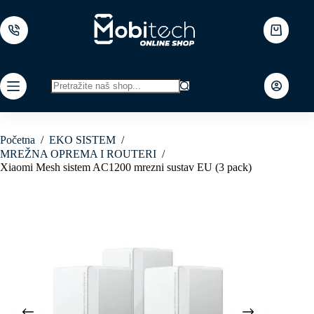
Skip
to
content
Shopping
cart
No
results
Početna
/
EKO SISTEM
/
MREŽNA OPREMA I ROUTERI
/
Xiaomi Mesh sistem AC1200 mrezni sustav EU (3 pack)