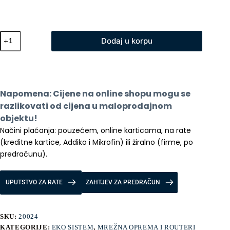
Xiaomi
Dodaj u korpu
Mesh
sistem
AC1200
mrezni
sustav
EU
Napomena: Cijene na online shopu mogu se 
(3
pack)
razlikovati od cijena u maloprodajnom 
količina
objektu!
Načini plaćanja: pouzećem, online karticama, na rate 
(kreditne kartice, Addiko i Mikrofin) ili žiralno (firme, po 
predračunu).
UPUTSTVO ZA RATE
ZAHTJEV ZA PREDRAČUN
SKU:
20024
KATEGORIJE:
EKO SISTEM
,
MREŽNA OPREMA I ROUTERI