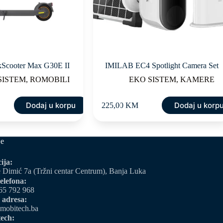
Scooter Max G30E II
IMILAB EC4 Spotlight Camera Set
SISTEM
,
ROMOBILI
EKO SISTEM
,
KAMERE
Dodaj u korpu
Dodaj u korp
225,00
KM
je
ija:
 Dimić 7a (Tržni centar Centrum), Banja Luka
elefona:
65 792 968
 adresa:
mobitech.ba
ech: