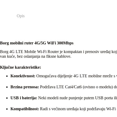
Opis
Borg mobilni ruter 4G/5G WiFi 300Mbps
Borg 4G LTE Mobile Wi-Fi Router je kompaktan i prenosiv uređaj koji om
van kuće, bez oslanjanja na fiksne kablove.
Ključne karakteristike:
Konektivnost:
Omogućava dijeljenje 4G LTE mobilne mreže s više
Brzina prenosa:
Podržava LTE Cat4/Cat6 (ovisno o modelu) do 15
USB i baterija:
Neki modeli nude punjenje putem USB porta ili u
Kompatibilnost:
Radi s većinom uređaja koji podržavaju Wi-Fi