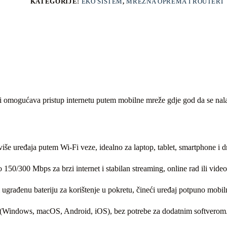
KATEGORIJE:
EKO SISTEM
,
MREŽNA OPREMA I ROUTERI
ogućava pristup internetu putem mobilne mreže gdje god da se nalazite.
 uređaja putem Wi-Fi veze, idealno za laptop, tablet, smartphone i d
0/300 Mbps za brzi internet i stabilan streaming, online rad ili video
građenu bateriju za korištenje u pokretu, čineći uređaj potpuno mobil
 (Windows, macOS, Android, iOS), bez potrebe za dodatnim softverom