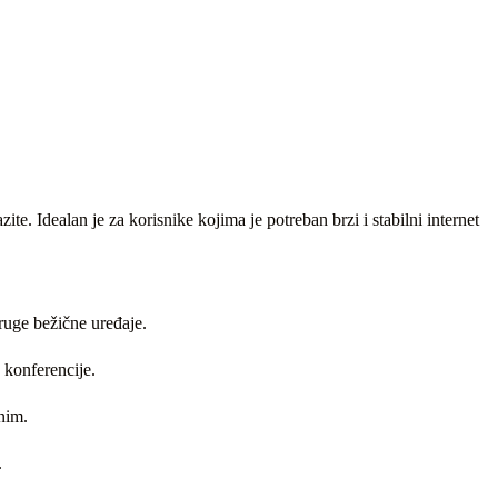
 Idealan je za korisnike kojima je potreban brzi i stabilni internet
ruge bežične uređaje.
 konferencije.
nim.
.