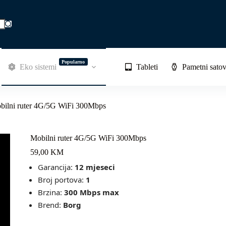
Popularno
Eko sistemi
Tableti
Pametni satov
bilni ruter 4G/5G WiFi 300Mbps
Mobilni ruter 4G/5G WiFi 300Mbps
59,00
KM
Garancija:
12 mjeseci
Broj portova:
1
Brzina:
300
Mbps max
Brend:
Borg