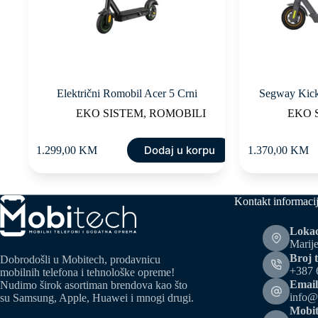
Električni Romobil Acer 5 Crni
Segway Kick
EKO SISTEM
,
ROMOBILI
EKO 
Dodaj u korpu
1.299,00
KM
1.370,00
KM
Kontakt informaci
Lokac
Marije
Broj t
Dobrodošli u Mobitech, prodavnicu
+387 
mobilnih telefona i tehnološke opreme!
Email
Nudimo širok asortiman brendova kao što
info@
su Samsung, Apple, Huawei i mnogi drugi.
Mobit