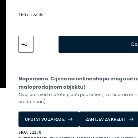
166 na zalihi
Mobilni
ruter
Do
4G/5G
WiFi
300Mbps
količina
Napomena: Cijene na online shopu mogu se raz
maloprodajnom objektu!
Ovaj proizvod možete platiti pouzećem, karticama online
predračunu)
UPUTSTVO ZA RATE
ZAHTJEV ZA KREDIT
SKU:
22278