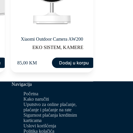
Xiaomi Outdoor Camera AW200
EKO SISTEM
,
KAMERE
u
Dodaj u korpu
85,00
KM
Navigacija
Početna
Kako naručiti
Uputstvo za online plaćanje,
plaćanje i plaćanje na rate
Sigurnost plaćanja kreditnim
karticama
Uslovi korišćenja
Politika kolačića