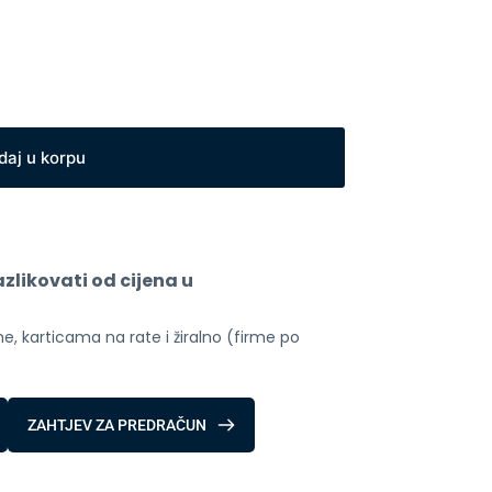
daj u korpu
likovati od cijena u 
, karticama na rate i žiralno (firme po 
ZAHTJEV ZA PREDRAČUN