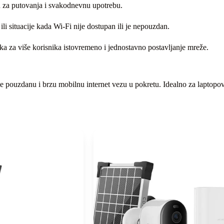
n za putovanja i svakodnevnu upotrebu.
i situacije kada Wi-Fi nije dostupan ili je nepouzdan.
ka za više korisnika istovremeno i jednostavno postavljanje mreže.
 pouzdanu i brzu mobilnu internet vezu u pokretu. Idealno za laptopove,