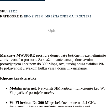
SKU:
22322
KATEGORIJE:
EKO SISTEM
,
MREŽNA OPREMA I ROUTERI
Opis
Mercusys MW300RE
proširuje domet vaše bežične mreže i eliminiše
„mrtve zone“ u prostoru. Sa snažnim antenama, jednostavnim
postavljanjem i brzinom do 300 Mbps, ovaj uređaj pruža stabilnu Wi-
Fi pokrivenost u svakom kutku vašeg doma ili kancelarije.
Ključne karakteristike:
Mobilni internet:
Ne koristi SIM karticu – funkcioniše kao Wi-
Fi pojačivač postojeće mreže.
Wi-Fi brzina:
Do
300 Mbps
bežične brzine na 2.4 GHz
frekvenciji, idealno za surfanje, streaming i online rad.