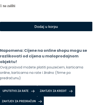
1 na zalihi
Dodaj u korpu
Napomena: Cijene na online shopu mogu se 
razlikovati od cijena u maloprodajnom 
objektu!
Ovaj proizvod možete platiti pouzećem, karticama 
online, karticama na rate i žiralno (firme po 
predračunu)
UPUTSTVO ZA RATE
ZAHTJEV ZA KREDIT
ZAHTJEV ZA PREDRAČUN