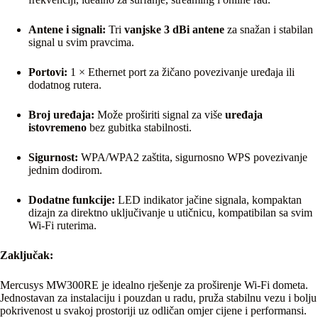
Antene i signali:
Tri
vanjske 3 dBi antene
za snažan i stabilan
signal u svim pravcima.
Portovi:
1 × Ethernet port za žičano povezivanje uređaja ili
dodatnog rutera.
Broj uređaja:
Može proširiti signal za više
uređaja
istovremeno
bez gubitka stabilnosti.
Sigurnost:
WPA/WPA2 zaštita, sigurnosno WPS povezivanje
jednim dodirom.
Dodatne funkcije:
LED indikator jačine signala, kompaktan
dizajn za direktno uključivanje u utičnicu, kompatibilan sa svim
Wi-Fi ruterima.
Zaključak:
Mercusys MW300RE je idealno rješenje za proširenje Wi-Fi dometa.
Jednostavan za instalaciju i pouzdan u radu, pruža stabilnu vezu i bolju
pokrivenost u svakoj prostoriji uz odličan omjer cijene i performansi.