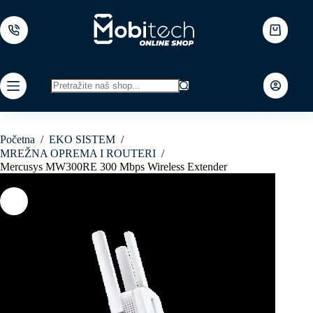
Skip
to
content
Shopping
cart
No
results
Početna
/
EKO SISTEM
/
MREŽNA OPREMA I ROUTERI
/
Mercusys MW300RE 300 Mbps Wireless Extender