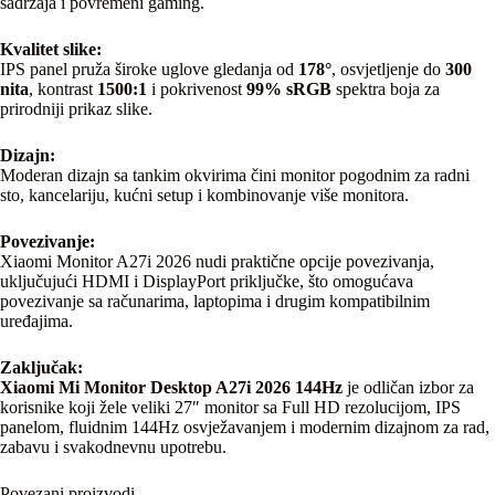
sadržaja i povremeni gaming.
Kvalitet slike:
IPS panel pruža široke uglove gledanja od
178°
, osvjetljenje do
300
nita
, kontrast
1500:1
i pokrivenost
99% sRGB
spektra boja za
prirodniji prikaz slike.
Dizajn:
Moderan dizajn sa tankim okvirima čini monitor pogodnim za radni
sto, kancelariju, kućni setup i kombinovanje više monitora.
Povezivanje:
Xiaomi Monitor A27i 2026 nudi praktične opcije povezivanja,
uključujući HDMI i DisplayPort priključke, što omogućava
povezivanje sa računarima, laptopima i drugim kompatibilnim
uređajima.
Zaključak:
Xiaomi Mi Monitor Desktop A27i 2026 144Hz
je odličan izbor za
korisnike koji žele veliki 27″ monitor sa Full HD rezolucijom, IPS
panelom, fluidnim 144Hz osvježavanjem i modernim dizajnom za rad,
zabavu i svakodnevnu upotrebu.
Povezani proizvodi