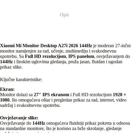
Opis
Xiaomi Mi Monitor Desktop A27i 2026 144Hz
je moderan 27-inčni
monitor namijenjen za rad, učenje, multimediju i svakodnevnu
upotrebu. Sa
Full HD rezolucijom
,
IPS panelom
, osvježavanjem do
144Hz
i širokim uglovima gledanja, pruža jasan, fluidan i ugodan
prikaz slike.
Ključne karakteristike:
Ekran:
Monitor dolazi sa
27″ IPS ekranom
i Full HD rezolucijom
1920 ×
1080
, što omogućava oštar i pregledan prikaz za rad, internet, video
sadržaj i svakodnevnu upotrebu.
Osvježavanje slike:
Osvježavanje do
144Hz
omogućava fluidniji prikaz pokreta u odnosu
na standardne monitore, što je korisno za brže skrolanje, gledanje