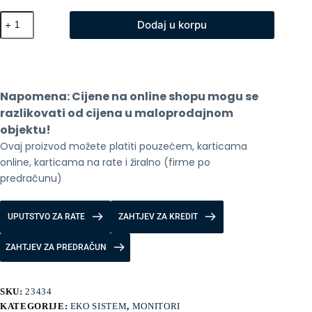
Xiaomi
Dodaj u korpu
Mi
Monitor
Desktop
A27i
2026
144Hz
Napomena: Cijene na online shopu mogu se 
količina
razlikovati od cijena u maloprodajnom 
objektu!
Ovaj proizvod možete platiti pouzećem, karticama 
online, karticama na rate i žiralno (firme po 
predračunu)
UPUTSTVO ZA RATE
ZAHTJEV ZA KREDIT
ZAHTJEV ZA PREDRAČUN
SKU:
23434
KATEGORIJE:
EKO SISTEM
,
MONITORI