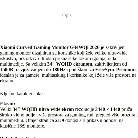
Opis
Xiaomi Curved Gaming Monitor G34WQi 2026
je zakrivljeni
gaming monitor dizajniran za korisnike koji žele veliko ultra-wide
iskustvo, brz odziv i fluidan prikaz slike tokom igranja, rada i
multimedije. Sa velikim
34″ WQHD ekranom
, zakrivljenjem od
1500R
, osvježavanjem do
180Hz
i podrškom za
FreeSync Premium
,
idealan je za gamere, multitasking i korisnike koji žele više prostora na
ekranu.
Ključne karakteristike:
Ekran:
Veliki
34″ WQHD ultra-wide ekran
rezolucije
3440 × 1440
pruža
široko vidno polje i više prostora za gaming, rad, pregled više prozora i
multimediju. Omjer stranica
21:9
donosi širi prikaz u odnosu na
klasične 16:9 monitore.