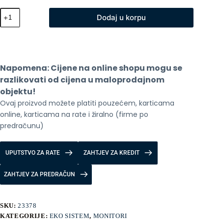
Xiaomi
Dodaj u korpu
Curved
Gaming
Monitor
G34WQi
2026
količina
Napomena: Cijene na online shopu mogu se 
razlikovati od cijena u maloprodajnom 
objektu!
Ovaj proizvod možete platiti pouzećem, karticama 
online, karticama na rate i žiralno (firme po 
predračunu)
UPUTSTVO ZA RATE
ZAHTJEV ZA KREDIT
ZAHTJEV ZA PREDRAČUN
SKU:
23378
KATEGORIJE:
EKO SISTEM
,
MONITORI