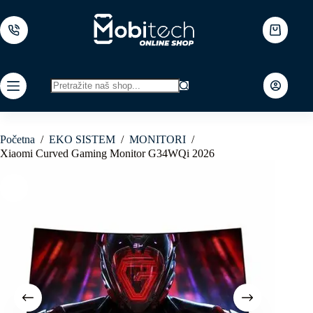
Skip
to
content
Shopping
cart
No
results
Početna
/
EKO SISTEM
/
MONITORI
/
Xiaomi Curved Gaming Monitor G34WQi 2026