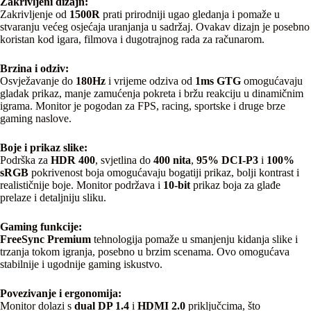
Zakrivljeni dizajn:
Zakrivljenje od
1500R
prati prirodniji ugao gledanja i pomaže u
stvaranju većeg osjećaja uranjanja u sadržaj. Ovakav dizajn je posebno
koristan kod igara, filmova i dugotrajnog rada za računarom.
Brzina i odziv:
Osvježavanje do
180Hz
i vrijeme odziva od
1ms GTG
omogućavaju
gladak prikaz, manje zamućenja pokreta i bržu reakciju u dinamičnim
igrama. Monitor je pogodan za FPS, racing, sportske i druge brze
gaming naslove.
Boje i prikaz slike:
Podrška za
HDR 400
, svjetlina do
400 nita
,
95% DCI-P3
i
100%
sRGB
pokrivenost boja omogućavaju bogatiji prikaz, bolji kontrast i
realističnije boje. Monitor podržava i
10-bit
prikaz boja za glađe
prelaze i detaljniju sliku.
Gaming funkcije:
FreeSync Premium
tehnologija pomaže u smanjenju kidanja slike i
trzanja tokom igranja, posebno u brzim scenama. Ovo omogućava
stabilnije i ugodnije gaming iskustvo.
Povezivanje i ergonomija:
Monitor dolazi s
dual DP 1.4
i
HDMI 2.0
priključcima, što