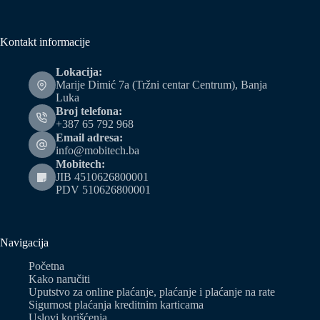
Kontakt informacije
Lokacija:
Marije Dimić 7a (Tržni centar Centrum), Banja
Luka
Broj telefona:
+387 65 792 968
Email adresa:
info@mobitech.ba
Mobitech:
JIB 4510626800001
PDV 510626800001
Navigacija
Početna
Kako naručiti
Uputstvo za online plaćanje, plaćanje i plaćanje na rate
Sigurnost plaćanja kreditnim karticama
Uslovi korišćenja