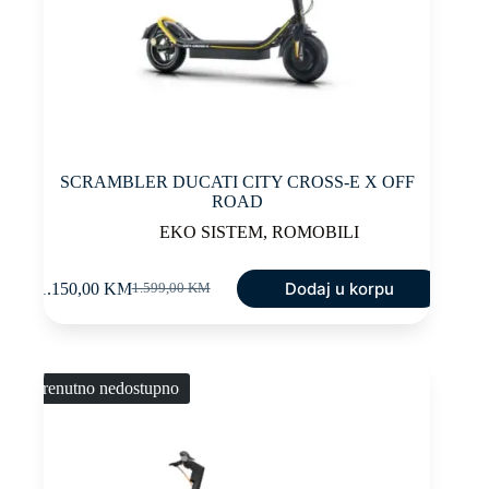
SCRAMBLER DUCATI CITY CROSS-E X OFF
ROAD
EKO SISTEM
,
ROMOBILI
Dodaj u korpu
1.150,00
KM
1.599,00
KM
Original
Current
price
price
was:
is:
1.599,00 KM.
1.150,00 KM.
Trenutno nedostupno