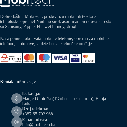
Dobrodošli u Mobitech, prodavnicu mobilnih telefona i
tehnološke opreme! Nudimo širok asortiman brendova kao što
su Samsung, Apple, Huawei i mnogi drugi.
Naša ponuda obuhvata mobilne telefone, opremu za mobilne
telefone, laptopove, tablete i ostale tehničke uređaje.
Kontakt informacije
Lokacija:
Marije Dimić 7a (Tržni centar Centrum), Banja
Luka
Broj telefona:
+387 65 792 968
Email adresa:
info@mobitech.ba