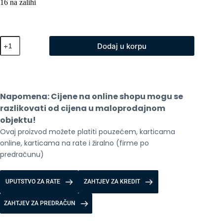
16 na zalihi
Xiaomi
Dodaj u korpu
Instant
Hot
Water
Dispenser
-
Dispenzer
Napomena: Cijene na online shopu mogu se 
za
vodu
razlikovati od cijena u maloprodajnom 
količina
objektu!
Ovaj proizvod možete platiti pouzećem, karticama 
online, karticama na rate i žiralno (firme po 
predračunu)
UPUTSTVO ZA RATE
ZAHTJEV ZA KREDIT
ZAHTJEV ZA PREDRAČUN