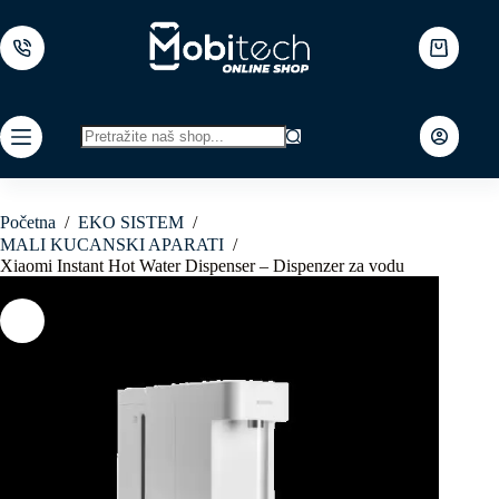
Skip
to
content
Shopping
cart
No
results
Početna
/
EKO SISTEM
/
MALI KUCANSKI APARATI
/
Xiaomi Instant Hot Water Dispenser – Dispenzer za vodu