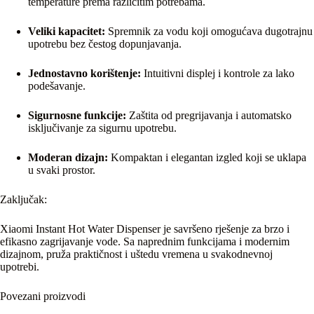
temperature prema različitim potrebama.
Veliki kapacitet:
Spremnik za vodu koji omogućava dugotrajnu
upotrebu bez čestog dopunjavanja.
Jednostavno korištenje:
Intuitivni displej i kontrole za lako
podešavanje.
Sigurnosne funkcije:
Zaštita od pregrijavanja i automatsko
isključivanje za sigurnu upotrebu.
Moderan dizajn:
Kompaktan i elegantan izgled koji se uklapa
u svaki prostor.
Zaključak:
Xiaomi Instant Hot Water Dispenser je savršeno rješenje za brzo i
efikasno zagrijavanje vode. Sa naprednim funkcijama i modernim
dizajnom, pruža praktičnost i uštedu vremena u svakodnevnoj
upotrebi.
Povezani proizvodi