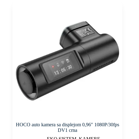
HOCO auto kamera sa displejom 0,96″ 1080P/30fps
DV1 crna
EKO SISTEM
,
KAMERE