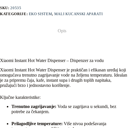
SKU:
20535
KATEGORIJE:
EKO SISTEM
,
MALI KUCANSKI APARATI
Opis
Xiaomi Instant Hot Water Dispenser – Dispenzer za vodu
Xiaomi Instant Hot Water Dispenser je praktičan i efikasan uređaj koji
omogućava trenutno zagrijavanje vode na željenu temperaturu. Idealan
je za pripremu čaja, kafe, instant supa i drugih toplih napitaka,
pružajući brzo i jednostavno korištenje.
Ključne karakteristike:
Trenutno zagrijavanje:
Voda se zagrijava u sekundi, bez
potrebe za čekanjem.
Prilagodljive temperature:
Više nivoa podešavanja