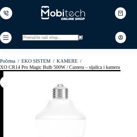
Skip
to
content
Shopping
cart
No
results
Početna
/
EKO SISTEM
/
KAMERE
/
XO CR14 Pro Magic Bulb 500W / Camera – sijalica i kamera