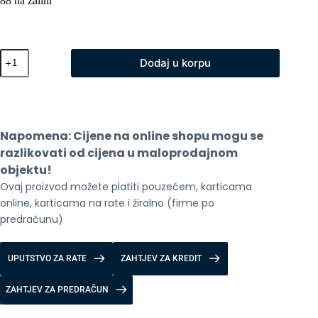
88 na zalihi
XO
Dodaj u korpu
CR14
Pro
Magic
Bulb
500W
/
Napomena: Cijene na online shopu mogu se 
Camera
-
razlikovati od cijena u maloprodajnom 
sijalica
objektu!
i
Ovaj proizvod možete platiti pouzećem, karticama 
kamera
količina
online, karticama na rate i žiralno (firme po 
predračunu)
UPUTSTVO ZA RATE
ZAHTJEV ZA KREDIT
ZAHTJEV ZA PREDRAČUN