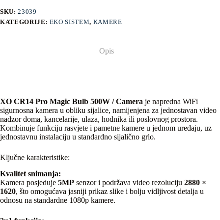
SKU:
23039
KATEGORIJE:
EKO SISTEM
,
KAMERE
Opis
XO CR14 Pro Magic Bulb 500W / Camera
je napredna WiFi
sigurnosna kamera u obliku sijalice, namijenjena za jednostavan video
nadzor doma, kancelarije, ulaza, hodnika ili poslovnog prostora.
Kombinuje funkciju rasvjete i pametne kamere u jednom uređaju, uz
jednostavnu instalaciju u standardno sijalično grlo.
Ključne karakteristike:
Kvalitet snimanja:
Kamera posjeduje
5MP
senzor i podržava video rezoluciju
2880 ×
1620
, što omogućava jasniji prikaz slike i bolju vidljivost detalja u
odnosu na standardne 1080p kamere.