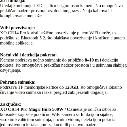
2u1 funkcija:
Uređaj kombinuje LED sijalicu i sigurnosnu kameru, što omogućava
praktičan nadzor prostora bez dodatnog razvlačenja kablova ili
komplikovane montaže.
WiFi povezivanje:
XO CR14 Pro koristi bežično povezivanje putem WiFi mreže, uz
podršku za Bluetooth 5.2, što olakšava povezivanje i korištenje putem
mobilne aplikacije.
Noćni vid i detekcija pokreta:
Kamera podržava noćno snimanje do približno
8–10 m
i detekciju
pokreta, što omogućava praktičan nadzor prostora i u uslovima slabijeg
osvjetljenja.
Pohrana snimaka:
Podržava TF memorijske kartice do
128GB
, što omogućava lokalno
čuvanje video snimaka i lakši pregled zabilježenih događaja.
Zaključak:
XO CR14 Pro Magic Bulb 500W / Camera
je odličan izbor za
korisnike koji žele praktičnu WiFi kameru sa funkcijom sijalice,
visokim kvalitetom snimanja, noćnim vidom, detekcijom pokreta i
jednostavnom instalacijom za kućni ili poslovni nadzor.