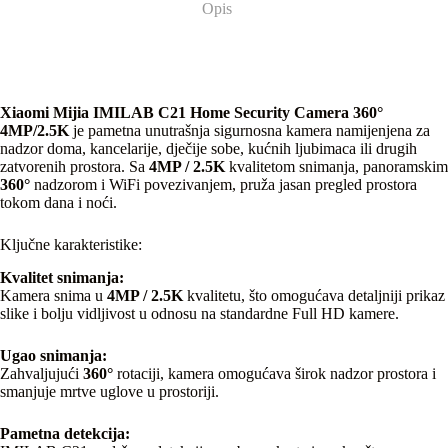
Opis
Xiaomi Mijia IMILAB C21 Home Security Camera 360°
4MP/2.5K
je pametna unutrašnja sigurnosna kamera namijenjena za
nadzor doma, kancelarije, dječije sobe, kućnih ljubimaca ili drugih
zatvorenih prostora. Sa
4MP / 2.5K
kvalitetom snimanja, panoramskim
360°
nadzorom i WiFi povezivanjem, pruža jasan pregled prostora
tokom dana i noći.
Ključne karakteristike:
Kvalitet snimanja:
Kamera snima u
4MP / 2.5K
kvalitetu, što omogućava detaljniji prikaz
slike i bolju vidljivost u odnosu na standardne Full HD kamere.
Ugao snimanja:
Zahvaljujući
360°
rotaciji, kamera omogućava širok nadzor prostora i
smanjuje mrtve uglove u prostoriji.
Pametna detekcija: