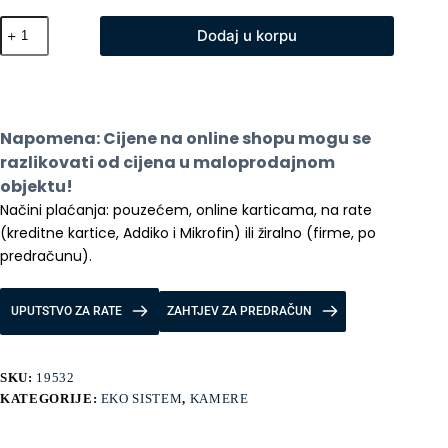
Xiaomi
Dodaj u korpu
Mijia
IMILAB
C21
Home
Camera
360°
Napomena: Cijene na online shopu mogu se 
4MP/2.5K
količina
razlikovati od cijena u maloprodajnom 
objektu!
Načini plaćanja: pouzećem, online karticama, na rate 
(kreditne kartice, Addiko i Mikrofin) ili žiralno (firme, po 
predračunu).
UPUTSTVO ZA RATE
ZAHTJEV ZA PREDRAČUN
SKU:
19532
KATEGORIJE:
EKO SISTEM
,
KAMERE