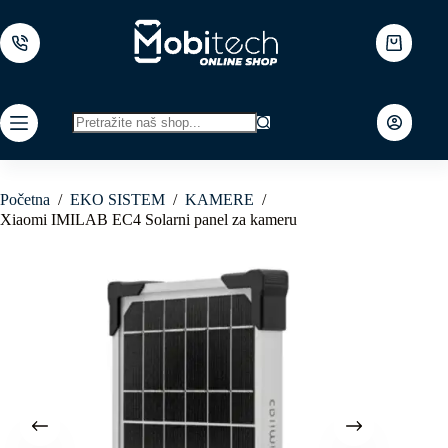
Skip
to
content
Shopping
cart
No
results
Početna
/
EKO SISTEM
/
KAMERE
/
Xiaomi IMILAB EC4 Solarni panel za kameru