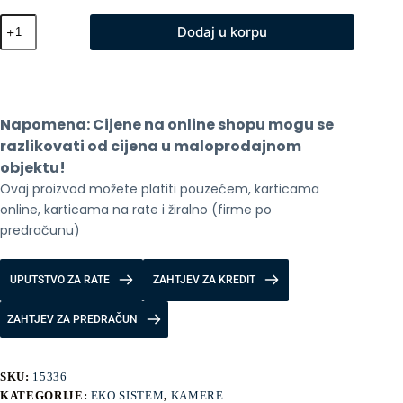
Xiaomi
Dodaj u korpu
IMILAB
EC4
Solarni
panel
za
kameru
Napomena: Cijene na online shopu mogu se 
količina
razlikovati od cijena u maloprodajnom 
objektu!
Ovaj proizvod možete platiti pouzećem, karticama 
online, karticama na rate i žiralno (firme po 
predračunu)
UPUTSTVO ZA RATE
ZAHTJEV ZA KREDIT
ZAHTJEV ZA PREDRAČUN
SKU:
15336
KATEGORIJE:
EKO SISTEM
,
KAMERE