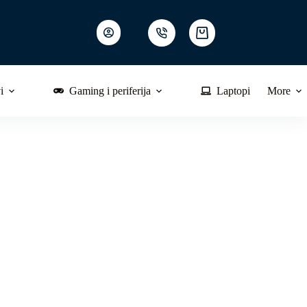
Shopping
cart
i
Gaming i periferija
Laptopi
More