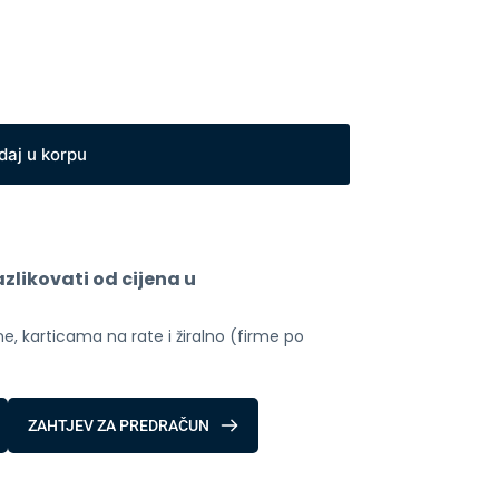
daj u korpu
likovati od cijena u 
, karticama na rate i žiralno (firme po 
ZAHTJEV ZA PREDRAČUN