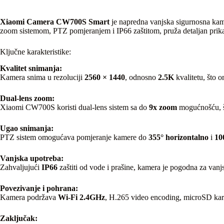
Xiaomi Camera CW700S Smart
je napredna vanjska sigurnosna kame
zoom sistemom, PTZ pomjeranjem i IP66 zaštitom, pruža detaljan prikaz
Ključne karakteristike:
Kvalitet snimanja:
Kamera snima u rezoluciji
2560 × 1440
, odnosno
2.5K
kvalitetu, što 
Dual-lens zoom:
Xiaomi CW700S koristi dual-lens sistem sa do
9x zoom
mogućnošću, št
Ugao snimanja:
PTZ sistem omogućava pomjeranje kamere do
355° horizontalno
i
10
Vanjska upotreba:
Zahvaljujući
IP66
zaštiti od vode i prašine, kamera je pogodna za van
Povezivanje i pohrana:
Kamera podržava
Wi-Fi 2.4GHz
, H.265 video encoding, microSD kar
Zaključak: