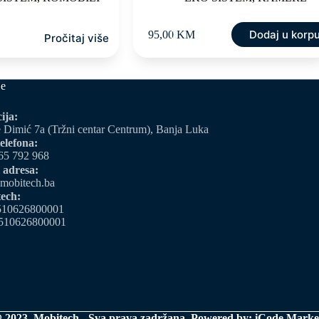
Dodaj u korp
95,00
KM
Pročitaj više
je
ija:
 Dimić 7a (Tržni centar Centrum), Banja Luka
elefona:
65 792 968
 adresa:
mobitech.ba
ech:
510626800001
510626800001
 2023. Mobitech - Sva prava zadržana. Powered by:
iCode Marke