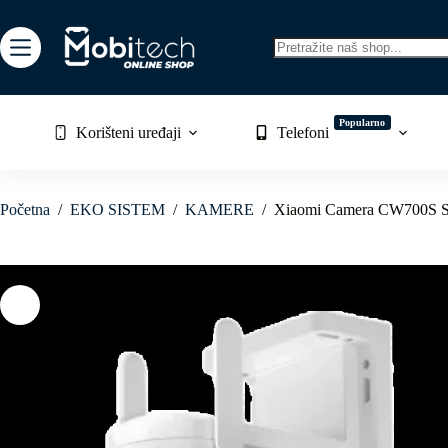
Skip
to
content
No
results
Popularno
Korišteni uređaji
Telefoni
Početna
/
EKO SISTEM
/
KAMERE
/
Xiaomi Camera CW700S S