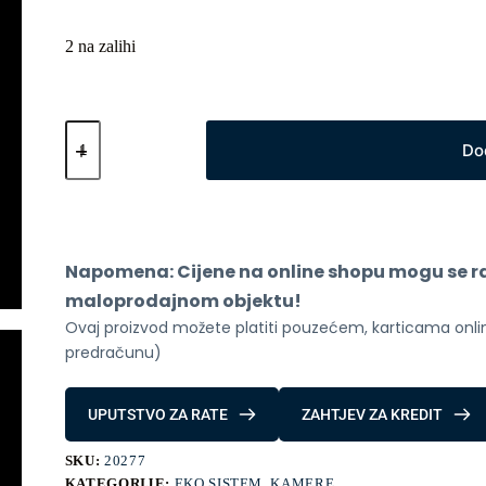
2 na zalihi
Xiaomi
Camera
Do
CW700S
Smart
količina
Napomena: Cijene na online shopu mogu se raz
maloprodajnom objektu!
Ovaj proizvod možete platiti pouzećem, karticama online
predračunu)
UPUTSTVO ZA RATE
ZAHTJEV ZA KREDIT
SKU:
20277
KATEGORIJE:
EKO SISTEM
,
KAMERE