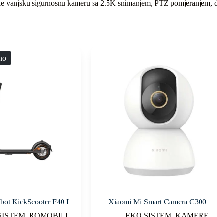
 žele vanjsku sigurnosnu kameru sa 2.5K snimanjem, PTZ pomjeranjem, 
no
ot KickScooter F40 I
Xiaomi Mi Smart Camera C300
SISTEM
,
ROMOBILI
EKO SISTEM
,
KAMERE