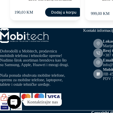
Dodaj u korpu
190,00
KM
999,00
KM
Kontakt informaci
Lokac
Marije
Broj t
Dobrodošli u Mobitech, prodavnicu
+387 
mobilnih telefona i tehnološke opreme!
Email
Nudimo širok asortiman brendova kao što
info@
su Samsung, Apple, Huawei i mnogi drugi.
Mobit
JIB 4
Naša ponuda obuhvata mobilne telefone,
PDV 
opremu za mobilne telefone, laptopove,
tablete i ostale tehničke uređaje.
Kontaktirajte nas
Open chaty
Copyright @