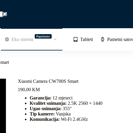
Popularno
Eko sistemi
Tableti
Pametni satov
mart
Xiaomi Camera CW700S Smart
190,00
KM
Garancija:
12 mjeseci
Kvalitet snimanja:
2.5K 2560 × 1440
Ugao snimanja:
355°
Tip kamere:
Vanjska
Komunikacija:
Wi-Fi 2.4GHz