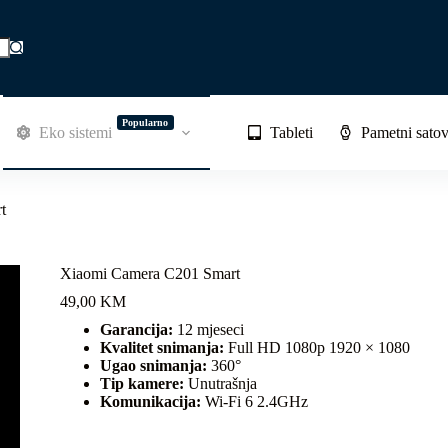
Popularno
Eko sistemi
Tableti
Pametni satov
t
Xiaomi Camera C201 Smart
49,00
KM
Garancija:
12 mjeseci
Kvalitet snimanja:
Full HD 1080p 1920 × 1080
Ugao snimanja:
360°
Tip kamere:
Unutrašnja
Komunikacija:
Wi-Fi 6 2.4GHz