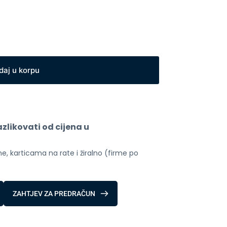
daj u korpu
likovati od cijena u 
, karticama na rate i žiralno (firme po 
ZAHTJEV ZA PREDRAČUN