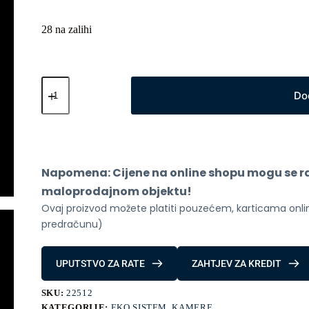
28 na zalihi
Xiaomi
Camera
Do
C201
Smart
količina
Napomena: Cijene na online shopu mogu se raz
maloprodajnom objektu!
Ovaj proizvod možete platiti pouzećem, karticama online
predračunu)
UPUTSTVO ZA RATE
ZAHTJEV ZA KREDIT
SKU:
22512
KATEGORIJE:
EKO SISTEM
,
KAMERE