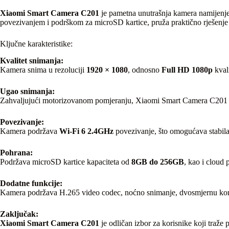
Xiaomi Smart Camera C201
je pametna unutrašnja kamera namijenjen
povezivanjem i podrškom za microSD kartice, pruža praktično rješenje
Ključne karakteristike:
Kvalitet snimanja:
Kamera snima u rezoluciji
1920 × 1080
, odnosno
Full HD 1080p
kval
Ugao snimanja:
Zahvaljujući motorizovanom pomjeranju, Xiaomi Smart Camera C20
Povezivanje:
Kamera podržava
Wi-Fi 6 2.4GHz
povezivanje, što omogućava stabila
Pohrana:
Podržava microSD kartice kapaciteta od
8GB do 256GB
, kao i cloud
Dodatne funkcije:
Kamera podržava H.265 video codec, noćno snimanje, dvosmjernu komun
Zaključak:
Xiaomi Smart Camera C201
je odličan izbor za korisnike koji tra