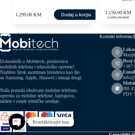
1.150,00
KM
Dodaj u korpu
1.299,00
KM
Original
Current
1.599,00
KM
price
price
was:
is:
1.599,0
1.150,0
Kontakt informaci
Lokac
Marije
Broj t
Dobrodošli u Mobitech, prodavnicu
+387 
mobilnih telefona i tehnološke opreme!
Email
Nudimo širok asortiman brendova kao što
info@
su Samsung, Apple, Huawei i mnogi drugi.
Mobit
JIB 4
Naša ponuda obuhvata mobilne telefone,
PDV 
opremu za mobilne telefone, laptopove,
tablete i ostale tehničke uređaje.
Kontaktirajte nas
Open chaty
Copyright @