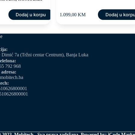
Dodaj u korpu
Dodaj u korp
1.099,00
KM
0 KM.
0 KM.
je
ija:
 Dimić 7a (Tržni centar Centrum), Banja Luka
elefona:
65 792 968
 adresa:
mobitech.ba
ech:
510626800001
510626800001
 2023. Mobitech - Sva prava zadržana. Powered by:
iCode Marke