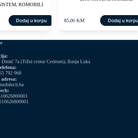
SISTEM
,
ROMOBILI
Dodaj u korpu
Dodaj u korp
85,00
KM
je
ija:
 Dimić 7a (Tržni centar Centrum), Banja Luka
elefona:
65 792 968
 adresa:
mobitech.ba
ech:
510626800001
510626800001