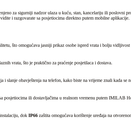
no za sigurniji nadzor ulaza u kuću, stan, kancelariju ili poslovni pr
ite i razgovarate sa posjetiocima direktno putem mobilne aplikacije.
itetu, što omogućava jasniji prikaz osobe ispred vrata i bolju vidljivost 
znih vrata, što je praktično za praćenje posjetilaca i dostava.
 slanje obavještenja na telefon, kako biste na vrijeme znali kada se ne
sa posjetiocima ili dostavljačima u realnom vremenu putem IMILAB Ho
nstalaciju, dok
IP66
zaštita omogućava korištenje uređaja na otvoreno