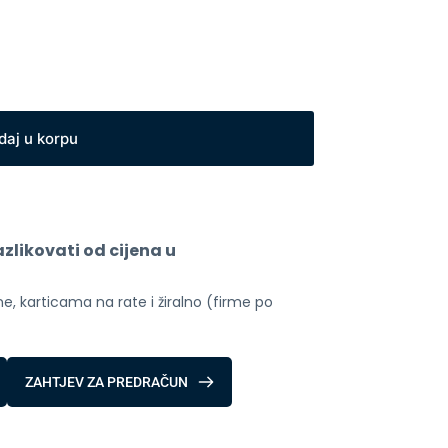
daj u korpu
likovati od cijena u 
, karticama na rate i žiralno (firme po 
ZAHTJEV ZA PREDRAČUN