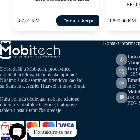
EKO 
Dodaj u korpu
87,00
KM
1.899,00
KM
Kontakt informaci
Lokac
Marije
Broj t
Dobrodošli u Mobitech, prodavnicu
+387 
mobilnih telefona i tehnološke opreme!
Email
Nudimo širok asortiman brendova kao što
info@
su Samsung, Apple, Huawei i mnogi drugi.
Mobit
JIB 4
Naša ponuda obuhvata mobilne telefone,
PDV 
opremu za mobilne telefone, laptopove,
tablete i ostale tehničke uređaje.
Kontaktirajte nas