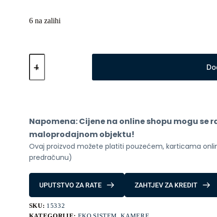
6 na zalihi
IMILAB
video
Do
doorbell
-
zvono
količina
Napomena: Cijene na online shopu mogu se raz
maloprodajnom objektu!
Ovaj proizvod možete platiti pouzećem, karticama online
predračunu)
UPUTSTVO ZA RATE
ZAHTJEV ZA KREDIT
SKU:
15332
KATEGORIJE:
EKO SISTEM
,
KAMERE