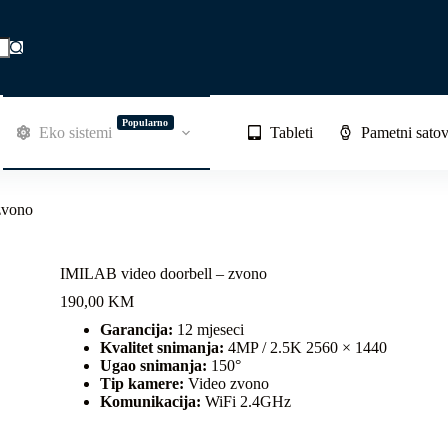
Popularno
Eko sistemi
Tableti
Pametni satov
zvono
IMILAB video doorbell – zvono
190,00
KM
Garancija:
12 mjeseci
Kvalitet snimanja:
4MP / 2.5K 2560 × 1440
Ugao snimanja:
150°
Tip kamere:
Video zvono
Komunikacija:
WiFi 2.4GHz