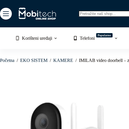
Skip
to
content
No
results
Popularno
Korišteni uređaji
Telefoni
Početna
/
EKO SISTEM
/
KAMERE
/
IMILAB video doorbell – 