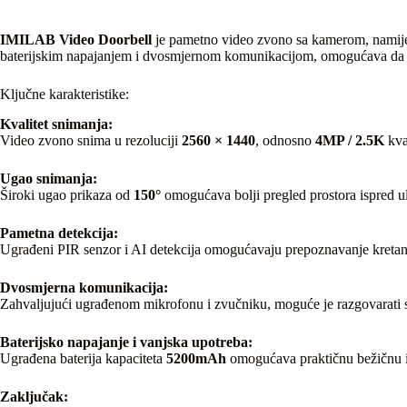
IMILAB Video Doorbell
je pametno video zvono sa kamerom, namijenje
baterijskim napajanjem i dvosmjernom komunikacijom, omogućava da vid
Ključne karakteristike:
Kvalitet snimanja:
Video zvono snima u rezoluciji
2560 × 1440
, odnosno
4MP / 2.5K
kval
Ugao snimanja:
Široki ugao prikaza od
150°
omogućava bolji pregled prostora ispred ula
Pametna detekcija:
Ugrađeni PIR senzor i AI detekcija omogućavaju prepoznavanje kretanja i
Dvosmjerna komunikacija:
Zahvaljujući ugrađenom mikrofonu i zvučniku, moguće je razgovarati 
Baterijsko napajanje i vanjska upotreba:
Ugrađena baterija kapaciteta
5200mAh
omogućava praktičnu bežičnu i
Zaključak: