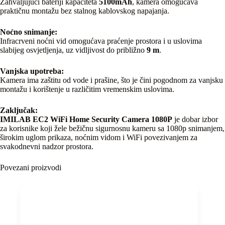
Zahvaljujući bateriji kapaciteta
5100mAh
, kamera omogućava
praktičnu montažu bez stalnog kablovskog napajanja.
Noćno snimanje:
Infracrveni noćni vid omogućava praćenje prostora i u uslovima
slabijeg osvjetljenja, uz vidljivost do približno
9 m
.
Vanjska upotreba:
Kamera ima zaštitu od vode i prašine, što je čini pogodnom za vanjsku
montažu i korištenje u različitim vremenskim uslovima.
Zaključak:
IMILAB EC2 WiFi Home Security Camera 1080P
je dobar izbor
za korisnike koji žele bežičnu sigurnosnu kameru sa 1080p snimanjem,
širokim uglom prikaza, noćnim vidom i WiFi povezivanjem za
svakodnevni nadzor prostora.
Povezani proizvodi