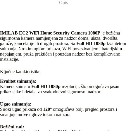
Opis
IMILAB EC2 WiFi Home Security Camera 1080P
je bežična
sigurnosna kamera namijenjena za nadzor doma, ulaza, dvorišta,
garaže, kancelarije ili drugih prostora. Sa
Full HD 1080p
kvalitetom
snimanja, širokim uglom prikaza, WiFi povezivanjem i baterijskim
napajanjem, pruža praktičan i pouzdan nadzor bez komplikovane
instalacije.
Ključne karakteristike:
Kvalitet snimanja:
Kamera snima u
Full HD 1080p
rezoluciji, što omogućava jasan
prikaz slike i detalja za svakodnevni sigurnosni nadzor.
Ugao snimanja:
Široki ugao prikaza od
120°
omogućava bolji pregled prostora i
smanjuje mrtve uglove tokom nadzora.
Bežični rad: