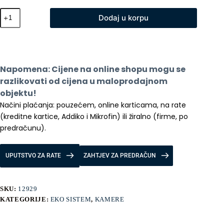
IMILAB
Dodaj u korpu
EC2
Wifi
Home
Security
Camera
1080P
Napomena: Cijene na online shopu mogu se 
količina
razlikovati od cijena u maloprodajnom 
objektu!
Načini plaćanja: pouzećem, online karticama, na rate 
(kreditne kartice, Addiko i Mikrofin) ili žiralno (firme, po 
predračunu).
UPUTSTVO ZA RATE
ZAHTJEV ZA PREDRAČUN
SKU:
12929
KATEGORIJE:
EKO SISTEM
,
KAMERE