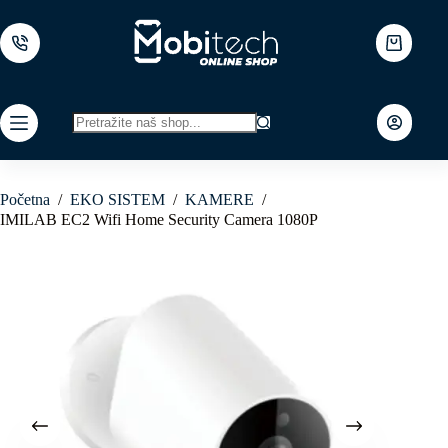
Skip
to
content
Shopping
cart
No
results
Početna
/
EKO SISTEM
/
KAMERE
/
IMILAB EC2 Wifi Home Security Camera 1080P