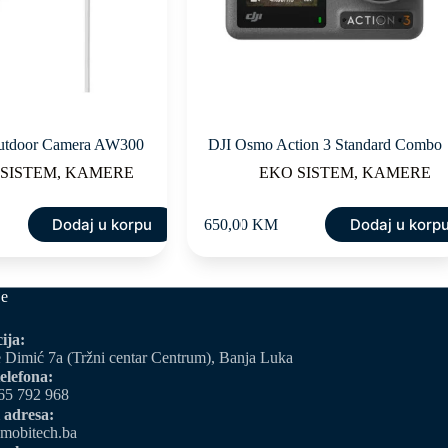
utdoor Camera AW300
DJI Osmo Action 3 Standard Combo
 SISTEM
,
KAMERE
EKO SISTEM
,
KAMERE
Dodaj u korpu
Dodaj u korp
650,00
KM
je
ija:
 Dimić 7a (Tržni centar Centrum), Banja Luka
elefona:
65 792 968
 adresa:
mobitech.ba