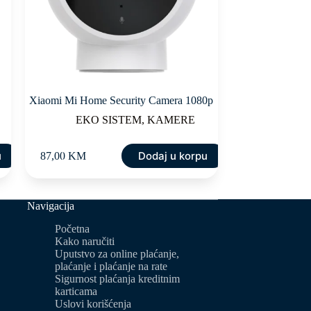
Xiaomi Mi Home Security Camera 1080p
EKO SISTEM
,
KAMERE
u
Dodaj u korpu
87,00
KM
Navigacija
Početna
Kako naručiti
Uputstvo za online plaćanje,
plaćanje i plaćanje na rate
Sigurnost plaćanja kreditnim
karticama
Uslovi korišćenja