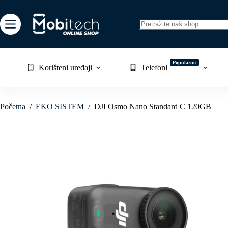
Skip
to
content
No
results
Popularno
Korišteni uređaji
Telefoni
Početna
/
EKO SISTEM
/
DJI Osmo Nano Standard C 120GB