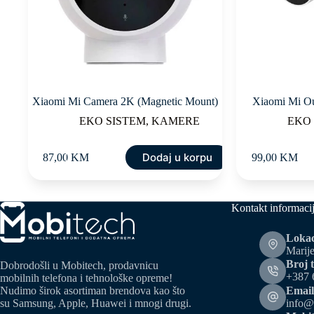
Xiaomi Mi Camera 2K (Magnetic Mount)
Xiaomi Mi O
EKO SISTEM
,
KAMERE
EKO
Dodaj u korpu
87,00
KM
99,00
KM
Kontakt informaci
Lokac
Marije
Broj t
Dobrodošli u Mobitech, prodavnicu
+387 
mobilnih telefona i tehnološke opreme!
Email
Nudimo širok asortiman brendova kao što
info@
su Samsung, Apple, Huawei i mnogi drugi.