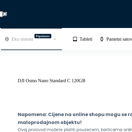
Popularno
Eko sistemi
Tableti
Pametni satov
DJI Osmo Nano Standard C 120GB
Napomena: Cijene na online shopu mogu se raz
maloprodajnom objektu!
Ovaj proizvod možete platiti pouzećem, karticama online