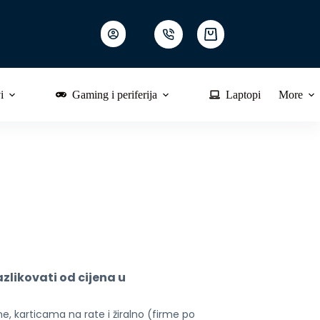
Shopping
cart
i
Gaming i periferija
Laptopi
More
likovati od cijena u 
, karticama na rate i žiralno (firme po 