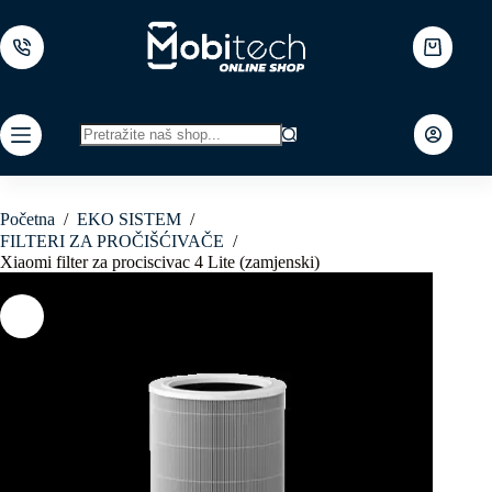
Skip
to
content
Shopping
cart
No
results
Početna
/
EKO SISTEM
/
FILTERI ZA PROČIŠĆIVAČE
/
Xiaomi filter za prociscivac 4 Lite (zamjenski)