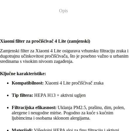
Opis
Xiaomi filter za pročišćivač 4 Lite (zamjenski)
Zamjenski filter za Xiaomi 4 Lite osigurava vrhunsku filtraciju zraka i
dugotrajnu učinkovitost pročišćivača, što je posebno važno u urbanim
sredinama s visokim nivoom zagađenja.
Ključne karakteristike:
Kompatibilnost:
Xiaomi 4 Lite pročišćivač zraka
Tip filtera:
HEPA H13 + aktivni ugljen
Filtracijska efikasnost:
Uklanja PM2.5, prašinu, dim, polen,
alergene i neugodne mirise. Pogodno za kuće s kućnim
ljubimcima i osobama sklonom alergijama.
Materijali:
Višeslojni HEPA sloj za finu filtraciju i aktivni