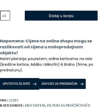
Xiaomi
Dodaj u korpu
filter
za
prociscivac
4
Lite
(zamjenski)
Napomena: Cijene na online shopu mogu se 
količina
razlikovati od cijena u maloprodajnom 
objektu!
Načini plaćanja: pouzećem, online karticama, na rate 
(kreditne kartice, Addiko i Mikrofin) ili žiralno (firme, po 
predračunu).
UPUTSTVO ZA RATE
ZAHTJEV ZA PREDRAČUN
SKU:
22285
KATEGORIJE:
EKO SISTEM
,
FILTERI ZA PROČIŠĆIVAČE