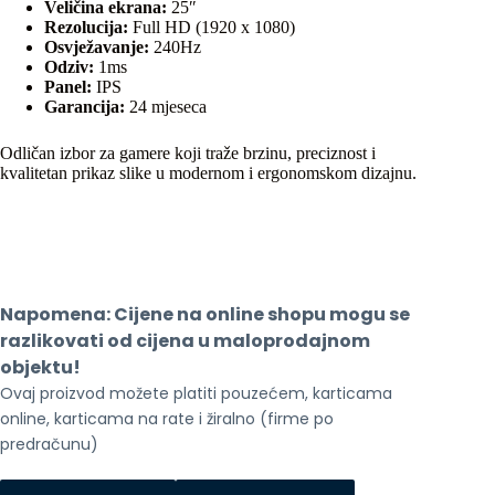
Veličina ekrana:
25″
Rezolucija:
Full HD (1920 x 1080)
Osvježavanje:
240Hz
Odziv:
1ms
Panel:
IPS
Garancija:
24 mjeseca
Odličan izbor za gamere koji traže brzinu, preciznost i
kvalitetan prikaz slike u modernom i ergonomskom dizajnu.
Napomena: Cijene na online shopu mogu se 
razlikovati od cijena u maloprodajnom 
objektu!
Ovaj proizvod možete platiti pouzećem, karticama 
online, karticama na rate i žiralno (firme po 
predračunu)