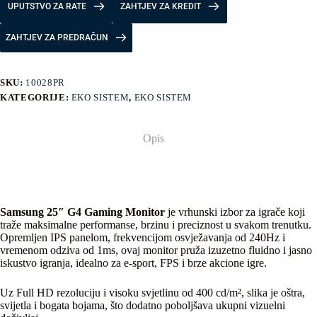
UPUTSTVO ZA RATE
ZAHTJEV ZA KREDIT
ZAHTJEV ZA PREDRAČUN
SKU:
10028PR
KATEGORIJE:
EKO SISTEM
,
EKO SISTEM
Opis
Samsung 25″ G4 Gaming Monitor
je vrhunski izbor za igrače koji
traže maksimalne performanse, brzinu i preciznost u svakom trenutku.
Opremljen IPS panelom, frekvencijom osvježavanja od 240Hz i
vremenom odziva od 1ms, ovaj monitor pruža izuzetno fluidno i jasno
iskustvo igranja, idealno za e-sport, FPS i brze akcione igre.
Uz Full HD rezoluciju i visoku svjetlinu od 400 cd/m², slika je oštra,
svijetla i bogata bojama, što dodatno poboljšava ukupni vizuelni