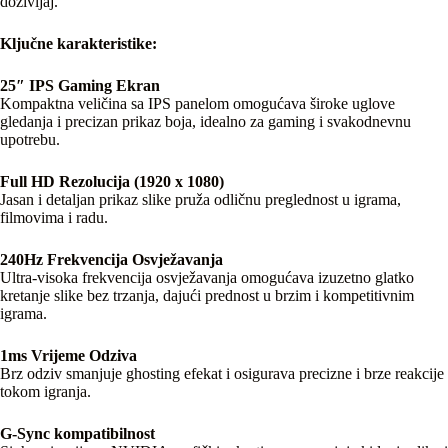
doživljaj.
Ključne karakteristike:
25″ IPS Gaming Ekran
Kompaktna veličina sa IPS panelom omogućava široke uglove
gledanja i precizan prikaz boja, idealno za gaming i svakodnevnu
upotrebu.
Full HD Rezolucija (1920 x 1080)
Jasan i detaljan prikaz slike pruža odličnu preglednost u igrama,
filmovima i radu.
240Hz Frekvencija Osvježavanja
Ultra-visoka frekvencija osvježavanja omogućava izuzetno glatko
kretanje slike bez trzanja, dajući prednost u brzim i kompetitivnim
igrama.
1ms Vrijeme Odziva
Brz odziv smanjuje ghosting efekat i osigurava precizne i brze reakcije
tokom igranja.
G-Sync kompatibilnost