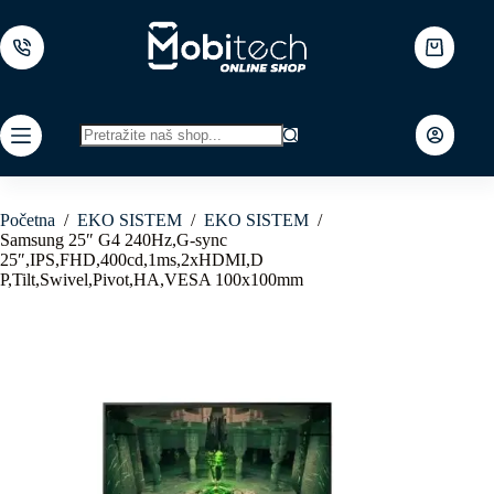
Skip
to
content
Shopping
cart
No
results
Početna
/
EKO SISTEM
/
EKO SISTEM
/
Samsung 25″ G4 240Hz,G-sync
25″,IPS,FHD,400cd,1ms,2xHDMI,D
P,Tilt,Swivel,Pivot,HA,VESA 100x100mm