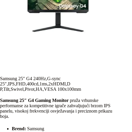
Samsung 25″ G4 240Hz,G-sync
25″,IPS,FHD,400cd,1ms,2xHDMI,D
P,Tilt,Swivel,Pivot,HA,VESA 100x100mm
Samsung 25″ G4 Gaming Monitor
pruža vrhunske
performanse za kompetitivne igrače zahvaljujući brzom IPS
panelu, visokoj frekvenciji osvježavanja i preciznom prikazu
boja.
Brend:
Samsung