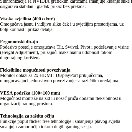
Sinhronizacija sa NVIDIA grafičkim karticama smanjuje kidanje slike i
osigurava stabilan i gladak prikaz bez prekida.
Visoka svjetlina (400 cd/m²)
Omogućava jasnu i vidljivu sliku čak i u svjetlijim prostorijama, uz
bolji kontrast i prikaz detalja.
Ergonomski dizajn
Podesivo postolje omogućava Tilt, Swivel, Pivot i podešavanje visine
(Height Adjustment), pružajući maksimalnu udobnost tokom
dugotrajnog korištenja.
Fleksibilne mogućnosti povezivanja
Monitor dolazi sa 2x HDMI i DisplayPort priključcima,
omogućavajući jednostavno povezivanje sa različitim uređajima.
VESA podrška (100×100 mm)
Mogućnost montaže na zid ili nosač pruža dodatnu fleksibilnost u
organizaciji radnog prostora.
Tehnologija za zaštitu očiju
Funkcije poput flicker-free tehnologije i smanjenja plavog svjetla
smanjuju zamor očiju tokom dugih gaming sesija.