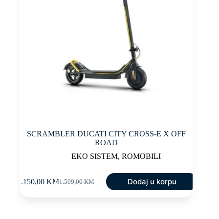
SCRAMBLER DUCATI CITY CROSS-E X OFF
ROAD
EKO SISTEM
,
ROMOBILI
Dodaj u korpu
1.150,00
KM
1.599,00
KM
Original
Current
price
price
was:
is:
1.599,00 KM.
1.150,00 KM.