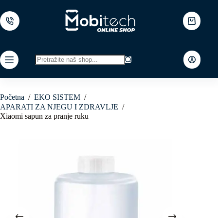
Skip
to
content
Shopping
cart
No
results
Početna
/
EKO SISTEM
/
APARATI ZA NJEGU I ZDRAVLJE
/
Xiaomi sapun za pranje ruku