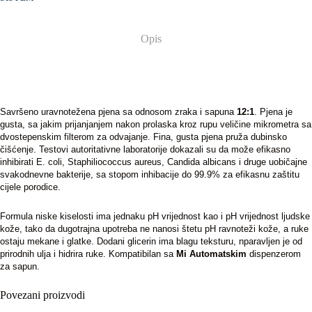
Opis
Savršeno uravnotežena pjena sa odnosom zraka i sapuna
12:1
. Pjena je
gusta, sa jakim prijanjanjem nakon prolaska kroz rupu veličine mikrometra sa
dvostepenskim filterom za odvajanje. Fina, gusta pjena pruža dubinsko
čišćenje. Testovi autoritativne laboratorije dokazali su da može efikasno
inhibirati E. coli, Staphiliococcus aureus, Candida albicans i druge uobičajne
svakodnevne bakterije, sa stopom inhibacije do 99.9% za efikasnu zaštitu
cijele porodice.
Formula niske kiselosti ima jednaku pH vrijednost kao i pH vrijednost ljudske
kože, tako da dugotrajna upotreba ne nanosi štetu pH ravnoteži kože, a ruke
ostaju mekane i glatke. Dodani glicerin ima blagu teksturu, nparavljen je od
prirodnih ulja i hidrira ruke. Kompatibilan sa
Mi Automatskim
dispenzerom
za sapun.
Povezani proizvodi