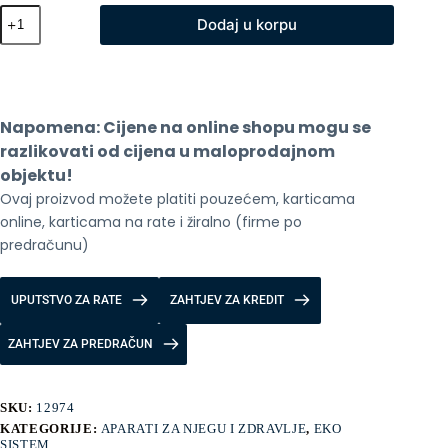
Xiaomi
Dodaj u korpu
sapun
za
pranje
ruku
količina
Napomena: Cijene na online shopu mogu se 
razlikovati od cijena u maloprodajnom 
objektu!
Ovaj proizvod možete platiti pouzećem, karticama 
online, karticama na rate i žiralno (firme po 
predračunu)
UPUTSTVO ZA RATE
ZAHTJEV ZA KREDIT
ZAHTJEV ZA PREDRAČUN
SKU:
12974
KATEGORIJE:
APARATI ZA NJEGU I ZDRAVLJE
,
EKO
SISTEM