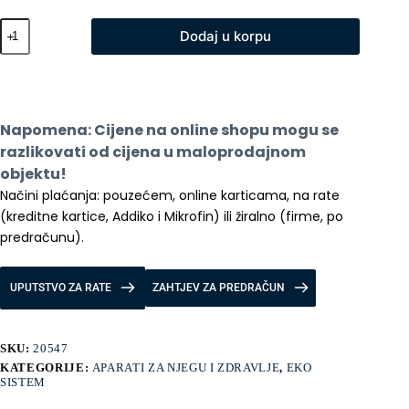
Xiaomi
Dodaj u korpu
Massage
Gun
MINI
-
masazer
količina
Napomena: Cijene na online shopu mogu se 
razlikovati od cijena u maloprodajnom 
objektu!
Načini plaćanja: pouzećem, online karticama, na rate 
(kreditne kartice, Addiko i Mikrofin) ili žiralno (firme, po 
predračunu).
UPUTSTVO ZA RATE
ZAHTJEV ZA PREDRAČUN
SKU:
20547
KATEGORIJE:
APARATI ZA NJEGU I ZDRAVLJE
,
EKO
SISTEM