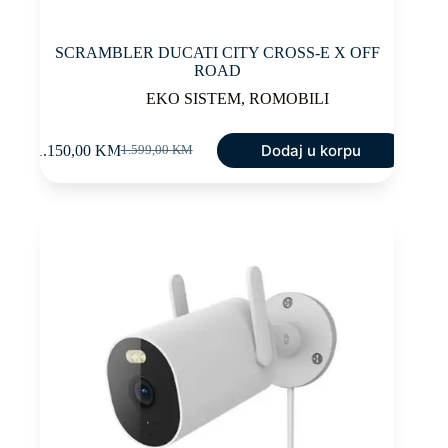
SCRAMBLER DUCATI CITY CROSS-E X OFF
ROAD
EKO SISTEM
,
ROMOBILI
Dodaj u korpu
1.150,00
KM
1.599,00
KM
Original
Current
price
price
was:
is:
1.599,00 KM.
1.150,00 KM.