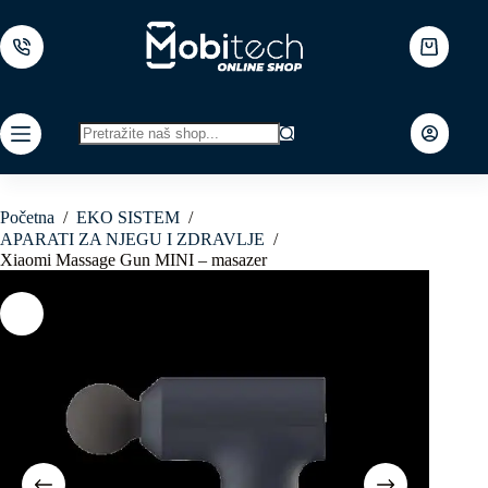
Skip
to
content
Shopping
cart
No
results
Početna
/
EKO SISTEM
/
APARATI ZA NJEGU I ZDRAVLJE
/
Xiaomi Massage Gun MINI – masazer