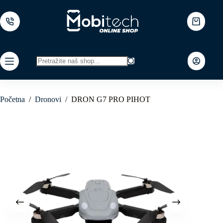
Skip
to
content
Shopping
cart
No
results
Početna
/
Dronovi
/
DRON G7 PRO PIHOT