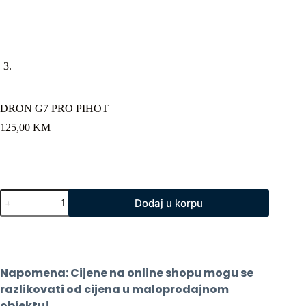
DRON G7 PRO PIHOT
125,00
KM
DRON
Dodaj u korpu
G7
PRO
PIHOT
količina
Napomena: Cijene na online shopu mogu se 
razlikovati od cijena u maloprodajnom 
objektu!