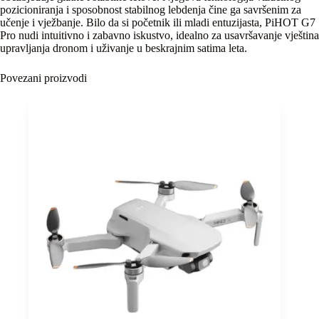
pozicioniranja i sposobnost stabilnog lebdenja čine ga savršenim za
učenje i vježbanje. Bilo da si početnik ili mladi entuzijasta, PiHOT G7
Pro nudi intuitivno i zabavno iskustvo, idealno za usavršavanje vještina
upravljanja dronom i uživanje u beskrajnim satima leta.
Povezani proizvodi