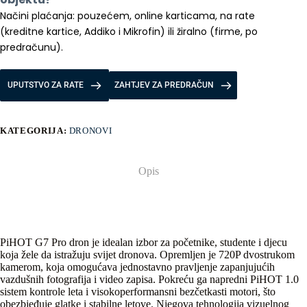
Načini plaćanja: pouzećem, online karticama, na rate 
(kreditne kartice, Addiko i Mikrofin) ili žiralno (firme, po 
predračunu).
UPUTSTVO ZA RATE
ZAHTJEV ZA PREDRAČUN
KATEGORIJA:
DRONOVI
Opis
PiHOT G7 Pro dron je idealan izbor za početnike, studente i djecu
koja žele da istražuju svijet dronova. Opremljen je 720P dvostrukom
kamerom, koja omogućava jednostavno pravljenje zapanjujućih
vazdušnih fotografija i video zapisa. Pokreću ga napredni PiHOT 1.0
sistem kontrole leta i visokoperformansni bezčetkasti motori, što
obezbjeđuje glatke i stabilne letove. Njegova tehnologija vizuelnog