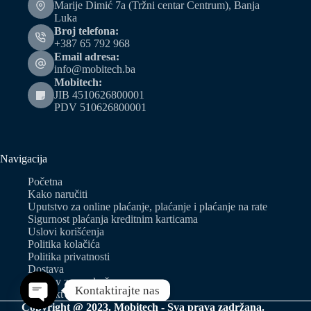
Marije Dimić 7a (Tržni centar Centrum), Banja
Luka
Broj telefona:
+387 65 792 968
Email adresa:
info@mobitech.ba
Mobitech:
JIB 4510626800001
PDV 510626800001
Navigacija
Početna
Kako naručiti
Uputstvo za online plaćanje, plaćanje i plaćanje na rate
Sigurnost plaćanja kreditnim karticama
Uslovi korišćenja
Politika kolačića
Politika privatnosti
Dostava
Zahtjev za predračun
Kontaktirajte nas
Kontakt
Copyright @ 2023. Mobitech - Sva prava zadržana.