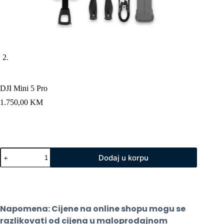
DJI Mini 5 Pro
1.750,00
KM
DJI
Dodaj u korpu
Mini
5
Pro
količina
Napomena: Cijene na online shopu mogu se 
razlikovati od cijena u maloprodajnom 