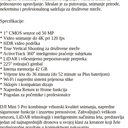
jednostavno upravljanje. Idealan je za putovanja, snimanje prirode,
nekretnina i profesionalnog sadržaja za društvene mreže.
Specifikacije:
* 1” CMOS senzor od 50 MP
* Video snimanje do 4K pri 120 fps
* HDR video podrška
* True Vertical Shooting za društvene mreže
* ActiveTrack 360° inteligentno praćenje subjekata
* LiDAR i višesmjerno prepoznavanje prepreka
* 225° rotirajući gimbal
* Interna memorija 42 GB
* Vrijeme leta do 36 minuta (do 52 minute sa Plus baterijom)
* Wi-Fi i napredni sistemi prijenosa slike
* Sklopiv i kompaktan dizajn
* Napredna Return to Home funkcija
* Pogodan za početnike i profesionalce
DJI Mini 5 Pro kombinuje vrhunski kvalitet snimanja, napredne
sigurnosne funkcije i izuzetnu prenosivost. Zahvaljujući velikom
senzoru, LiDAR tehnologiji i inteligentnim načinima leta, predstavlja
jedan od najnaprednijih dronova u svojoj klasi za kreatore koji žele
profesionalne rezultate u kompaktnom pakovanju.