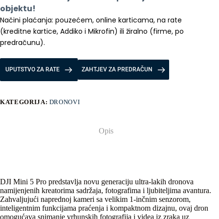
objektu!
Načini plaćanja: pouzećem, online karticama, na rate 
(kreditne kartice, Addiko i Mikrofin) ili žiralno (firme, po 
predračunu).
UPUTSTVO ZA RATE
ZAHTJEV ZA PREDRAČUN
KATEGORIJA:
DRONOVI
Opis
DJI Mini 5 Pro predstavlja novu generaciju ultra-lakih dronova
namijenjenih kreatorima sadržaja, fotografima i ljubiteljima avantura.
Zahvaljujući naprednoj kameri sa velikim 1-inčnim senzorom,
inteligentnim funkcijama praćenja i kompaktnom dizajnu, ovaj dron
omogućava snimanje vrhunskih fotografija i videa iz zraka uz