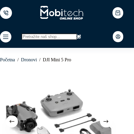
Skip
to
content
Shopping
cart
No
results
Početna
/
Dronovi
/
DJI Mini 5 Pro