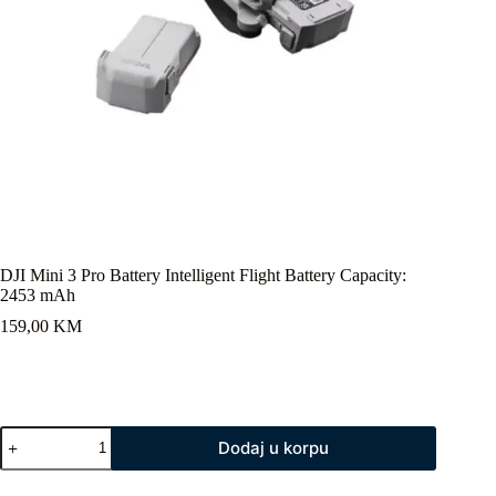
DJI Mini 3 Pro Battery Intelligent Flight Battery Capacity:
2453 mAh
159,00
KM
DJI
Dodaj u korpu
Mini
3
Pro