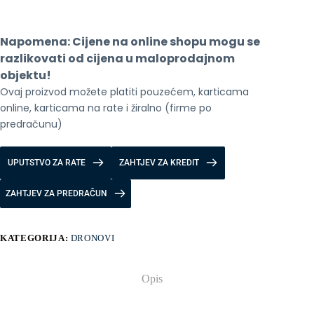
Battery
Intelligent
Flight
Napomena: Cijene na online shopu mogu se 
Battery
Capacity:
razlikovati od cijena u maloprodajnom 
2453
objektu!
mAh
Ovaj proizvod možete platiti pouzećem, karticama 
količina
online, karticama na rate i žiralno (firme po 
predračunu)
UPUTSTVO ZA RATE
ZAHTJEV ZA KREDIT
ZAHTJEV ZA PREDRAČUN
KATEGORIJA:
DRONOVI
Opis