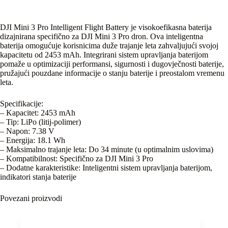
DJI Mini 3 Pro Intelligent Flight Battery je visokoefikasna baterija
dizajnirana specifično za DJI Mini 3 Pro dron. Ova inteligentna
baterija omogućuje korisnicima duže trajanje leta zahvaljujući svojoj
kapacitetu od 2453 mAh. Integrirani sistem upravljanja baterijom
pomaže u optimizaciji performansi, sigurnosti i dugovječnosti baterije,
pružajući pouzdane informacije o stanju baterije i preostalom vremenu
leta.
Specifikacije:
– Kapacitet: 2453 mAh
– Tip: LiPo (litij-polimer)
– Napon: 7.38 V
– Energija: 18.1 Wh
– Maksimalno trajanje leta: Do 34 minute (u optimalnim uslovima)
– Kompatibilnost: Specifično za DJI Mini 3 Pro
– Dodatne karakteristike: Inteligentni sistem upravljanja baterijom,
indikatori stanja baterije
Povezani proizvodi