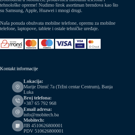
tehnološke opreme! Nudimo širok asortiman brendova kao što
su Samsung, Apple, Huawei i mnogi drugi.
Naša ponuda obuhvata mobilne telefone, opremu za mobilne
telefone, laptopove, tablete i ostale tehničke uređaje.
Kontakt informacije
Lokacija:
Marije Dimić 7a (Tržni centar Centrum), Banja
Luka
Broj telefona:
+387 65 792 968
Email adresa:
info@mobitech.ba
Mobitech:
JIB 4510626800001
PDV 510626800001