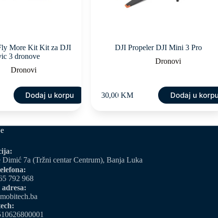
ly More Kit Kit za DJI
DJI Propeler DJI Mini 3 Pro
ic 3 dronove
Dronovi
Dronovi
Dodaj u korpu
Dodaj u korp
30,00
KM
je
ija:
 Dimić 7a (Tržni centar Centrum), Banja Luka
elefona:
65 792 968
 adresa:
mobitech.ba
ech:
510626800001