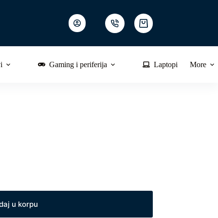
Shopping
cart
i
Gaming i periferija
Laptopi
More
daj u korpu