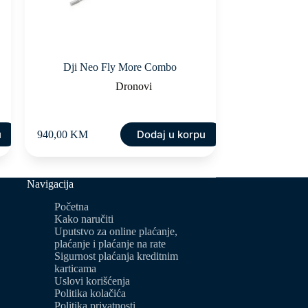
Dji Neo Fly More Combo
Dronovi
u
Dodaj u korpu
940,00
KM
Navigacija
Početna
Kako naručiti
Uputstvo za online plaćanje,
plaćanje i plaćanje na rate
Sigurnost plaćanja kreditnim
karticama
Uslovi korišćenja
Politika kolačića
Politika privatnosti