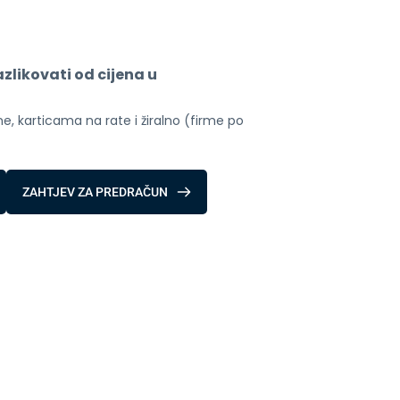
likovati od cijena u 
, karticama na rate i žiralno (firme po 
ZAHTJEV ZA PREDRAČUN