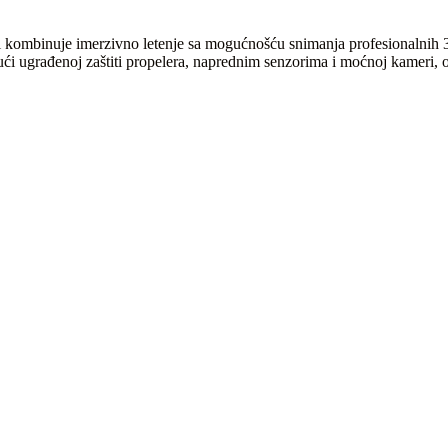
mbinuje imerzivno letenje sa mogućnošću snimanja profesionalnih 360° 
ući ugrađenoj zaštiti propelera, naprednim senzorima i moćnoj kameri, 