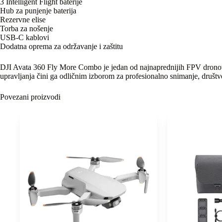
3 Intelligent Flight baterije
Hub za punjenje baterija
Rezervne elise
Torba za nošenje
USB-C kablovi
Dodatna oprema za održavanje i zaštitu
DJI Avata 360 Fly More Combo je jedan od najnaprednijih FPV dronova 
upravljanja čini ga odličnim izborom za profesionalno snimanje, druš
Povezani proizvodi