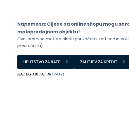
FLY
MORE
COMBO
(DJI
RC
Napomena: Cijene na online shopu mogu se raz
2)
količina
maloprodajnom objektu!
Ovaj proizvod možete platiti pouzećem, karticama online
predračunu)
UPUTSTVO ZA RATE
ZAHTJEV ZA KREDIT
KATEGORIJA:
DRONOVI