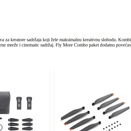
za kreatore sadržaja koji žele maksimalnu kreativnu slobodu. Kombina
tvene mreže i cinematic sadržaj. Fly More Combo paket dodatno povećav