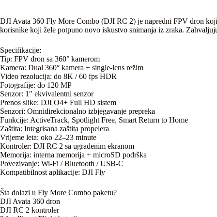
DJI Avata 360 Fly More Combo (DJI RC 2) je napredni FPV dron koji ko
korisnike koji žele potpuno novo iskustvo snimanja iz zraka. Zahvaljuj
Specifikacije:
Tip: FPV dron sa 360° kamerom
Kamera: Dual 360° kamera + single-lens režim
Video rezolucija: do 8K / 60 fps HDR
Fotografije: do 120 MP
Senzor: 1″ ekvivalentni senzor
Prenos slike: DJI O4+ Full HD sistem
Senzori: Omnidirekcionalno izbjegavanje prepreka
Funkcije: ActiveTrack, Spotlight Free, Smart Return to Home
Zaštita: Integrisana zaštita propelera
Vrijeme leta: oko 22–23 minute
Kontroler: DJI RC 2 sa ugrađenim ekranom
Memorija: interna memorija + microSD podrška
Povezivanje: Wi-Fi / Bluetooth / USB-C
Kompatibilnost aplikacije: DJI Fly
Šta dolazi u Fly More Combo paketu?
DJI Avata 360 dron
DJI RC 2 kontroler