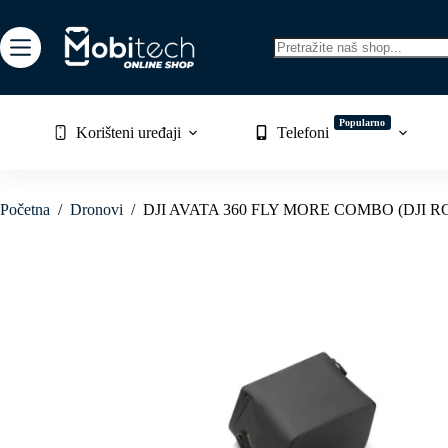
Skip
to
content
No
results
Popularno
Korišteni uređaji
Telefoni
Početna
/
Dronovi
/
DJI AVATA 360 FLY MORE COMBO (DJI RC