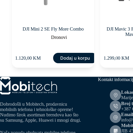
DJI Mini 2 SE Fly More Combo
DJI Mavic 3 F
Mav
Dronovi
Dodaj u korpu
1.120,00
KM
1.299,00
KM
Kontakt informaci
Lokac
Marije
Broj t
Dobrodošli u Mobitech, prodavnicu
+387 
mobilnih telefona i tehnološke opreme!
Email
Nudimo širok asortiman brendova kao što
info@
su Samsung, Apple, Huawei i mnogi drugi.
Mobit
JIB 4
Naša ponuda obuhvata mobilne telefone,