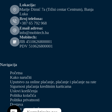
Lokacija:
Marije Dimić 7a (Tržni centar Centrum), Banja
Luka
Broj telefona:
+387 65 792 968
Email adresa:
info@mobitech.ba
Mobitech:
JIB 4510626800001
PDV 510626800001
Navigacija
Početna
Kako naručiti
Uputstvo za online plaćanje, plaćanje i plaćanje na rate
Sigurnost plaćanja kreditnim karticama
Uslovi korišćenja
Politika kolačića
Politika privatnosti
Dostava
Zahtjev za predračun