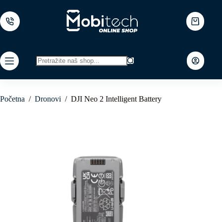
Skip
to
content
Shopping
cart
No
results
Početna
/
Dronovi
/
DJI Neo 2 Intelligent Battery