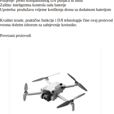
Punjenje: preko kompatibilnog DJI punjača ili huba
Zaštita: inteligentna kontrola rada baterije
Upotreba: produžava vrijeme korištenja drona sa dodatnom baterijom
Kvalitet izrade, praktične funkcije i DJI tehnologije čine ovaj proizvod
veoma dobrim izborom za zahtjevnije korisnike.
Povezani proizvodi