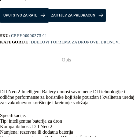
UPUTSTVO ZA RATE
ZAHTJEV ZA PREDRAČUN
SKU:
CP.FP.00000275.01
KATEGORIJE:
DIJELOVI I OPREMA ZA DRONOVE
,
DRONOVI
Opis
DJI Neo 2 Intelligent Battery donosi savremene DJI tehnologije i
odlične performanse za korisnike koji žele pouzdan i kvalitetan uređaj
za svakodnevno korištenje i kreiranje sadržaja.
Specifikacije:
Tip: inteligentna baterija za dron
Kompatibilnost: DJI Neo 2
Namjena: rezervna ili dodatna baterija