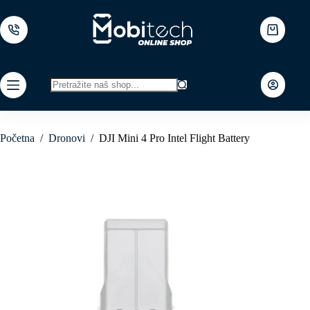
Skip
to
content
Shopping
cart
No
results
Početna
/
Dronovi
/
DJI Mini 4 Pro Intel Flight Battery