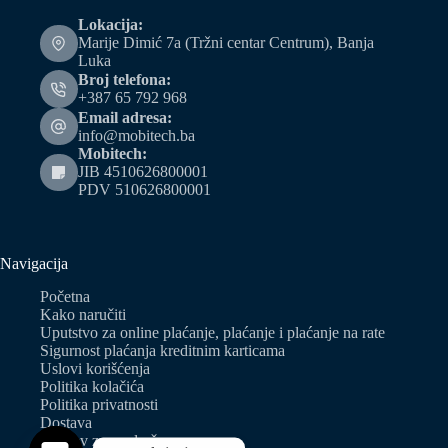
Lokacija:
Marije Dimić 7a (Tržni centar Centrum), Banja
Luka
Broj telefona:
+387 65 792 968
Email adresa:
info@mobitech.ba
Mobitech:
JIB 4510626800001
PDV 510626800001
Navigacija
Početna
Kako naručiti
Uputstvo za online plaćanje, plaćanje i plaćanje na rate
Sigurnost plaćanja kreditnim karticama
Uslovi korišćenja
Politika kolačića
Politika privatnosti
Dostava
Zahtjev za predračun