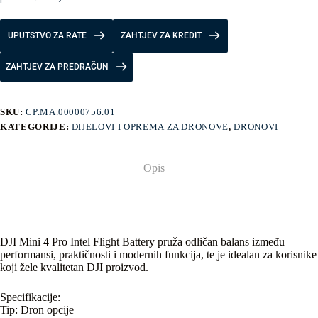
UPUTSTVO ZA RATE
ZAHTJEV ZA KREDIT
ZAHTJEV ZA PREDRAČUN
SKU:
CP.MA.00000756.01
KATEGORIJE:
DIJELOVI I OPREMA ZA DRONOVE
,
DRONOVI
Opis
DJI Mini 4 Pro Intel Flight Battery pruža odličan balans između
performansi, praktičnosti i modernih funkcija, te je idealan za korisnike
koji žele kvalitetan DJI proizvod.
Specifikacije:
Tip: Dron opcije