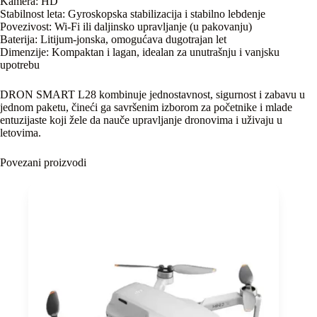
Kamera: HD
Stabilnost leta: Gyroskopska stabilizacija i stabilno lebdenje
Povezivost: Wi-Fi ili daljinsko upravljanje (u pakovanju)
Baterija: Litijum-jonska, omogućava dugotrajan let
Dimenzije: Kompaktan i lagan, idealan za unutrašnju i vanjsku
upotrebu
DRON SMART L28 kombinuje jednostavnost, sigurnost i zabavu u
jednom paketu, čineći ga savršenim izborom za početnike i mlade
entuzijaste koji žele da nauče upravljanje dronovima i uživaju u
letovima.
Povezani proizvodi