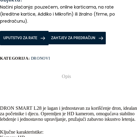
Načini plaćanja: pouzećem, online karticama, na rate 
(kreditne kartice, Addiko i Mikrofin) ili žiralno (firme, po 
predračunu).
UPUTSTVO ZA RATE
ZAHTJEV ZA PREDRAČUN
KATEGORIJA:
DRONOVI
Opis
DRON SMART L28 je lagan i jednostavan za korišćenje dron, idealan
za početnike i djecu. Opremljen je HD kamerom, omogućava stabilno
lebdenje i jednostavno upravljanje, pružajući zabavno iskustvo letenja.
Ključne karakteristike: