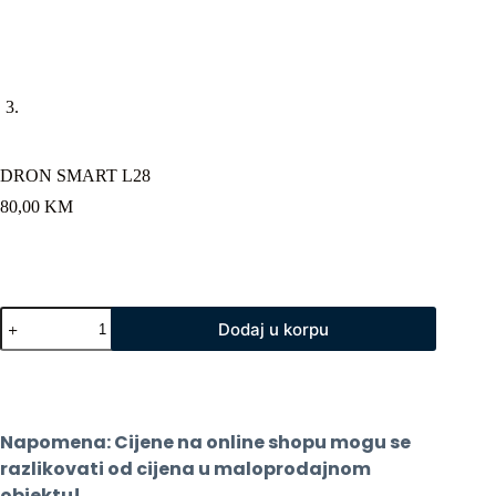
DRON SMART L28
80,00
KM
DRON
Dodaj u korpu
SMART
L28
količina
Napomena: Cijene na online shopu mogu se 
razlikovati od cijena u maloprodajnom 
objektu!