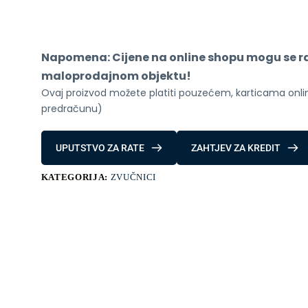
Bluetooth
zvučnik
Black
količina
Napomena: Cijene na online shopu mogu se raz
maloprodajnom objektu!
Ovaj proizvod možete platiti pouzećem, karticama online
predračunu)
UPUTSTVO ZA RATE
ZAHTJEV ZA KREDIT
KATEGORIJA:
ZVUČNICI