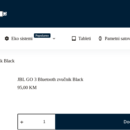
Popularno
Eko sistemi
Tableti
Pametni satov
ik Black
JBL GO 3 Bluetooth zvučnik Black
95,00
KM
JBL
GO
Do
3