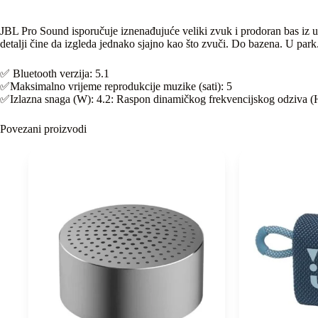
JBL Pro Sound isporučuje iznenađujuće veliki zvuk i prodoran bas iz ul
detalji čine da izgleda jednako sjajno kao što zvuči. Do bazena. U par
✅️ Bluetooth verzija: 5.1
✅️Maksimalno vrijeme reprodukcije muzike (sati): 5
✅️Izlazna snaga (W): 4.2: Raspon dinamičkog frekvencijskog odziva 
Povezani proizvodi