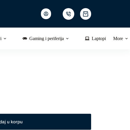
Shopping
cart
i
Gaming i periferija
Laptopi
More
daj u korpu