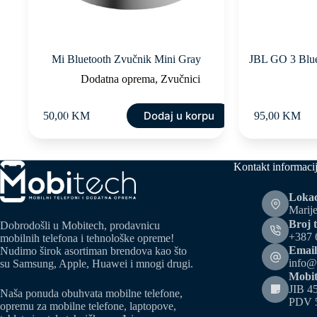
Mi Bluetooth Zvučnik Mini Gray
JBL GO 3 Blue
Dodatna oprema
,
Zvučnici
Dodaj u korpu
50,00
KM
95,00
KM
Kontakt informaci
Lokac
Marije
Broj t
Dobrodošli u Mobitech, prodavnicu
+387 
mobilnih telefona i tehnološke opreme!
Email
Nudimo širok asortiman brendova kao što
info@
su Samsung, Apple, Huawei i mnogi drugi.
Mobit
JIB 4
Naša ponuda obuhvata mobilne telefone,
PDV 
opremu za mobilne telefone, laptopove,