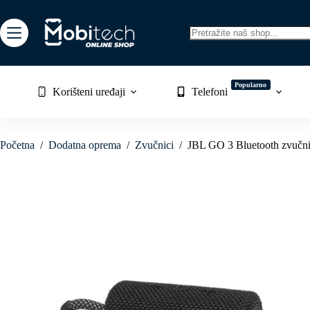
Skip
to
content
No
results
Popularno
Korišteni uređaji
Telefoni
Početna
/
Dodatna oprema
/
Zvučnici
/
JBL GO 3 Bluetooth zvučn