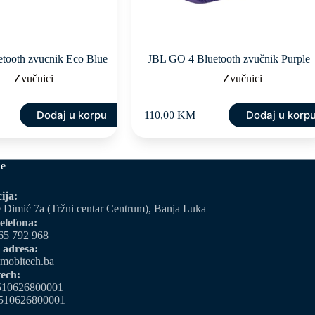
tooth zvucnik Eco Blue
JBL GO 4 Bluetooth zvučnik Purple
Zvučnici
Zvučnici
Dodaj u korpu
Dodaj u korp
110,00
KM
je
ija:
 Dimić 7a (Tržni centar Centrum), Banja Luka
elefona:
65 792 968
 adresa:
mobitech.ba
ech:
510626800001
510626800001