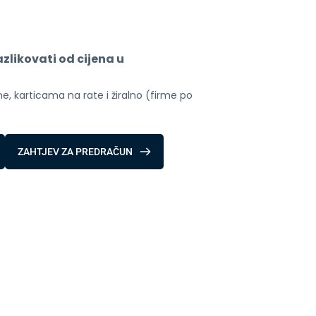
likovati od cijena u 
, karticama na rate i žiralno (firme po 
ZAHTJEV ZA PREDRAČUN