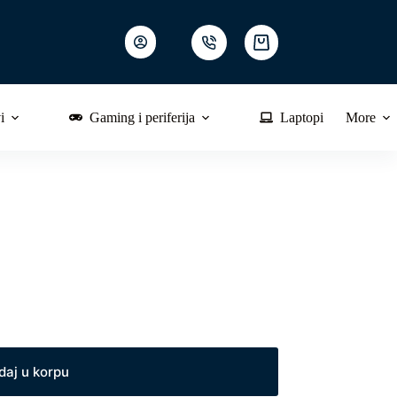
Shopping
cart
i
Gaming i periferija
Laptopi
More
daj u korpu