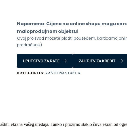
iPhone
14
Pro
crno
količina
Napomena: Cijene na online shopu mogu se raz
maloprodajnom objektu!
Ovaj proizvod možete platiti pouzećem, karticama online
predračunu)
UPUTSTVO ZA RATE
ZAHTJEV ZA KREDIT
KATEGORIJA:
ZAŠTITNA STAKLA
aštitu ekrana vašeg uređaja. Tanko i prozirno staklo čuva ekran od ogre