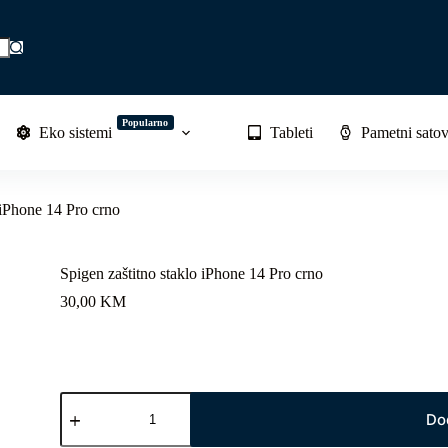
Popularno
Eko sistemi
Tableti
Pametni satov
 iPhone 14 Pro crno
Spigen zaštitno staklo iPhone 14 Pro crno
30,00
KM
Spigen
zaštitno
Do
staklo