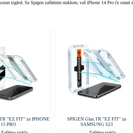
koran izgled. Sa Spigen zaštitnim staklom, vaš iPhone 14 Pro će ostati za
R “EZ FIT” za IPHONE
SPIGEN Glas.TR “EZ FIT” za
15 PRO
SAMSUNG S23
Zaštitna stakla
Zaštitna stakla