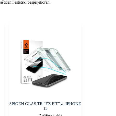
štićen i estetski besprijekoran.
SPIGEN GLAS.TR “EZ FIT” za IPHONE
15
Zaštitna stakla