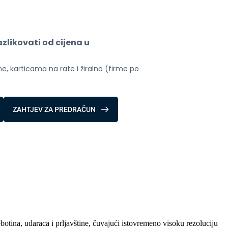
likovati od cijena u 
, karticama na rate i žiralno (firme po 
ZAHTJEV ZA PREDRAČUN
botina, udaraca i prljavštine, čuvajući istovremeno visoku rezoluciju