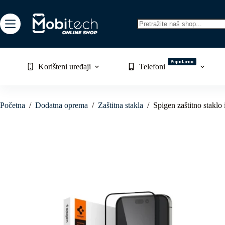
Skip
to
content
No
results
Popularno
Korišteni uređaji
Telefoni
Početna
/
Dodatna oprema
/
Zaštitna stakla
/
Spigen zaštitno staklo