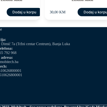
Dodaj u korpu
Dodaj u korp
30,00
KM
je
ija:
 Dimić 7a (Tržni centar Centrum), Banja Luka
elefona:
65 792 968
 adresa:
mobitech.ba
ech:
510626800001
510626800001