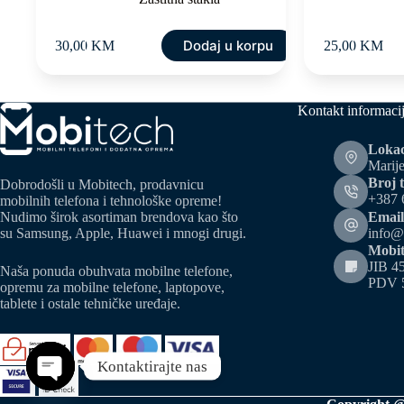
Dodaj u korpu
30,00
KM
25,00
KM
Kontakt informaci
Lokac
Marije
Broj t
Dobrodošli u Mobitech, prodavnicu
+387 
mobilnih telefona i tehnološke opreme!
Email
Nudimo širok asortiman brendova kao što
info@
su Samsung, Apple, Huawei i mnogi drugi.
Mobit
JIB 4
Naša ponuda obuhvata mobilne telefone,
PDV 
opremu za mobilne telefone, laptopove,
tablete i ostale tehničke uređaje.
Kontaktirajte nas
Open chaty