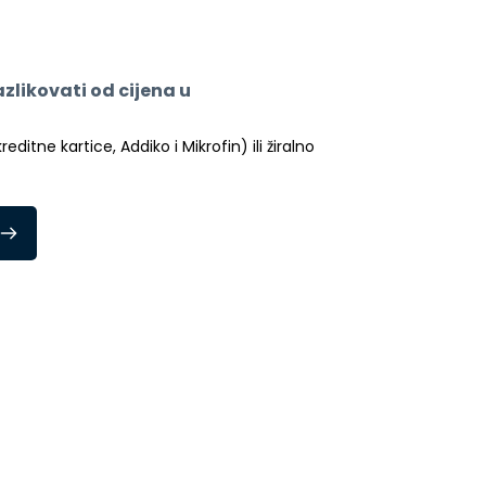
likovati od cijena u 
itne kartice, Addiko i Mikrofin) ili žiralno 