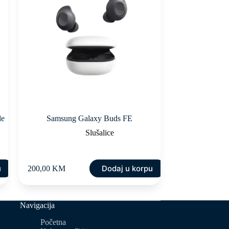
le
Samsung Galaxy Buds FE
Slušalice
u
Dodaj u korpu
200,00
KM
Navigacija
Početna