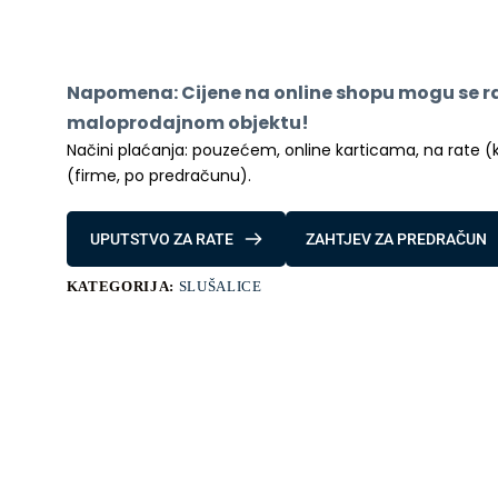
Bo20
količina
Napomena: Cijene na online shopu mogu se raz
maloprodajnom objektu!
Načini plaćanja: pouzećem, online karticama, na rate (kred
(firme, po predračunu).
UPUTSTVO ZA RATE
ZAHTJEV ZA PREDRAČUN
KATEGORIJA:
SLUŠALICE