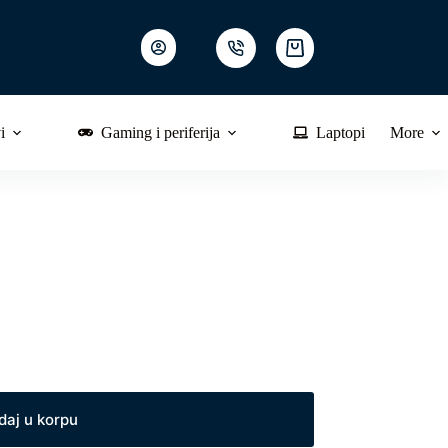
Shopping
cart
i
Gaming i periferija
Laptopi
More
daj u korpu