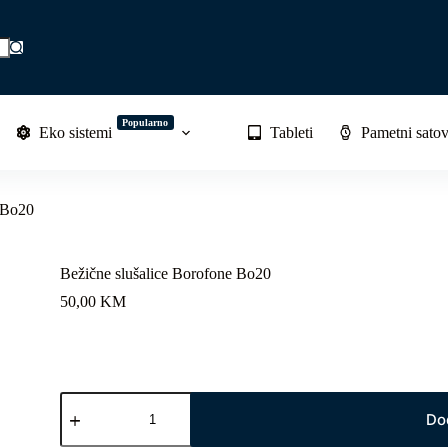
Popularno
Eko sistemi
Tableti
Pametni satov
 Bo20
Bežične slušalice Borofone Bo20
50,00
KM
Bežične
slušalice
Do
Borofone