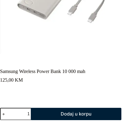
Samsung Wireless Power Bank 10 000 mah
125,00
KM
Samsung
Dodaj u korpu
Wireless
Power
Bank
10
000