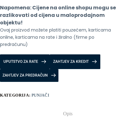
mah
Napomena: Cijene na online shopu mogu se 
količina
razlikovati od cijena u maloprodajnom 
objektu!
Ovaj proizvod možete platiti pouzećem, karticama 
online, karticama na rate i žiralno (firme po 
predračunu)
UPUTSTVO ZA RATE
ZAHTJEV ZA KREDIT
ZAHTJEV ZA PREDRAČUN
KATEGORIJA:
PUNJAČI
Opis