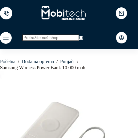
Skip
to
content
Shopping
cart
No
results
Početna
/
Dodatna oprema
/
Punjači
/
Samsung Wireless Power Bank 10 000 mah