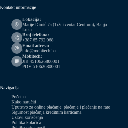
Kontakt informacije
Lokacija:
Marije Dimić 7a (Tržni centar Centrum), Banja
Luka
Broj telefona:
+387 65 792 968
Email adresa:
info@mobitech.ba
Mobitech:
JIB 4510626800001
PDV 510626800001
Navigacija
Početna
Kako naručiti
Uputstvo za online plaćanje, plaćanje i plaćanje na rate
Sigurnost plaćanja kreditnim karticama
Uslovi korišćenja
Politika kolačića
Politika privatnosti