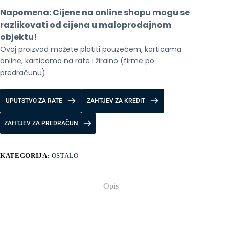
Napomena: Cijene na online shopu mogu se 
razlikovati od cijena u maloprodajnom 
objektu!
Ovaj proizvod možete platiti pouzećem, karticama 
online, karticama na rate i žiralno (firme po 
predračunu)
UPUTSTVO ZA RATE
ZAHTJEV ZA KREDIT
ZAHTJEV ZA PREDRAČUN
KATEGORIJA:
OSTALO
Opis