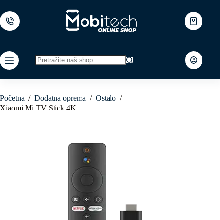
Skip
to
content
Shopping
cart
No
results
Početna
/
Dodatna oprema
/
Ostalo
/
Xiaomi Mi TV Stick 4K