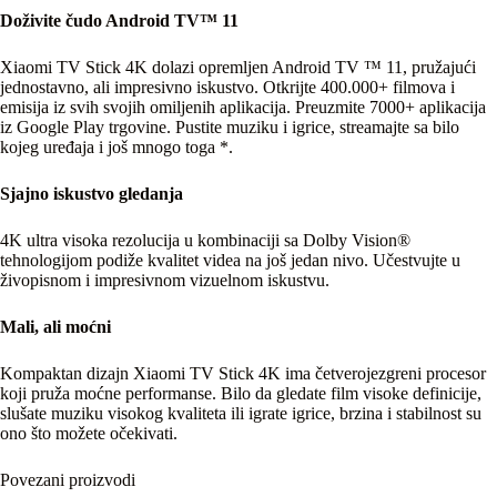
Doživite čudo Android TV™ 11
Xiaomi TV Stick 4K dolazi opremljen Android TV ™ 11, pružajući
jednostavno, ali impresivno iskustvo. Otkrijte 400.000+ filmova i
emisija iz svih svojih omiljenih aplikacija. Preuzmite 7000+ aplikacija
iz Google Play trgovine. Pustite muziku i igrice, streamajte sa bilo
kojeg uređaja i još mnogo toga *.
Sjajno iskustvo gledanja
4K ultra visoka rezolucija u kombinaciji sa Dolby Vision®
tehnologijom podiže kvalitet videa na još jedan nivo. Učestvujte u
živopisnom i impresivnom vizuelnom iskustvu.
Mali, ali moćni
Kompaktan dizajn Xiaomi TV Stick 4K ima četverojezgreni procesor
koji pruža moćne performanse. Bilo da gledate film visoke definicije,
slušate muziku visokog kvaliteta ili igrate igrice, brzina i stabilnost su
ono što možete očekivati.
Povezani proizvodi