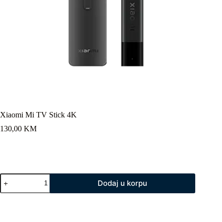
Xiaomi Mi TV Stick 4K
130,00
KM
Xiaomi
Dodaj u korpu
Mi
TV
Stick
4K
količina