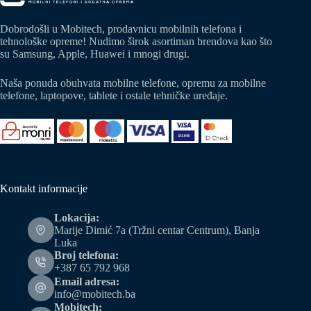
Dobrodošli u Mobitech, prodavnicu mobilnih telefona i
tehnološke opreme! Nudimo širok asortiman brendova kao što
su Samsung, Apple, Huawei i mnogi drugi.
Naša ponuda obuhvata mobilne telefone, opremu za mobilne
telefone, laptopove, tablete i ostale tehničke uređaje.
Kontakt informacije
Lokacija:
Marije Dimić 7a (Tržni centar Centrum), Banja
Luka
Broj telefona:
+387 65 792 968
Email adresa:
info@mobitech.ba
Mobitech: