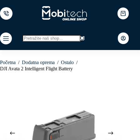
Skip
to
content
Shopping
cart
No
results
Početna
/
Dodatna oprema
/
Ostalo
/
DJI Avata 2 Intelligent Flight Battery