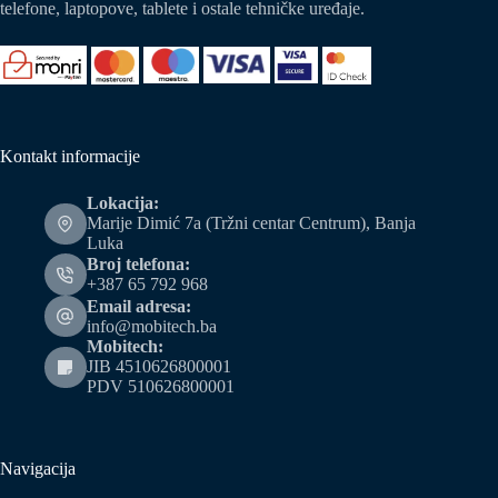
telefone, laptopove, tablete i ostale tehničke uređaje.
Kontakt informacije
Lokacija:
Marije Dimić 7a (Tržni centar Centrum), Banja
Luka
Broj telefona:
+387 65 792 968
Email adresa:
info@mobitech.ba
Mobitech:
JIB 4510626800001
PDV 510626800001
Navigacija