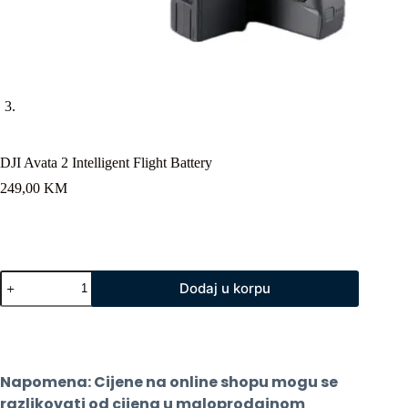
DJI Avata 2 Intelligent Flight Battery
249,00
KM
DJI
Dodaj u korpu
Avata
2
Intelligent
Flight
Battery
količina
Napomena: Cijene na online shopu mogu se 
razlikovati od cijena u maloprodajnom 