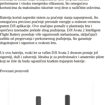
performanse i visoku energetsku efikasnost, što omogućava
korisnicima da maksimalno iskoriste svoj dron u različitim uslovima.
Baterija koristi napredni sistem za praćenje stanja napunjenosti, što
omogućava precizno praćenje preostale energije u realnom vremenu
putem DJI aplikacije. Ovo značajno pomaže u planiranju leta i
sprečava iznenadne prekide zbog pražnjenja. DJI Avata 2 Intelligent
Flight Battery poseduje više sigurnosnih mehanizama, uključujući
zaštitu od pregrevanja i prekomernog pražnjenja, što garantuje
dugotrajnost i sigurnost u svakom letu.
Uz ovu bateriju, svaki let sa vašim DJI Avata 2 dronom postaje još
sigurniji, duži i zabavniji. Idealna je za profesionalce i amaterske pilote
koji ne žele da budu ograničeni kratkim trajanjem baterije.
Povezani proizvodi