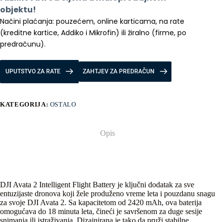
objektu!
Načini plaćanja: pouzećem, online karticama, na rate 
(kreditne kartice, Addiko i Mikrofin) ili žiralno (firme, po 
predračunu).
UPUTSTVO ZA RATE
ZAHTJEV ZA PREDRAČUN
KATEGORIJA:
OSTALO
Opis
DJI Avata 2 Intelligent Flight Battery je ključni dodatak za sve
entuzijaste dronova koji žele produženo vreme leta i pouzdanu snagu
za svoje DJI Avata 2. Sa kapacitetom od 2420 mAh, ova baterija
omogućava do 18 minuta leta, čineći je savršenom za duge sesije
snimanja ili istraživanja. Dizajnirana je tako da pruži stabilne