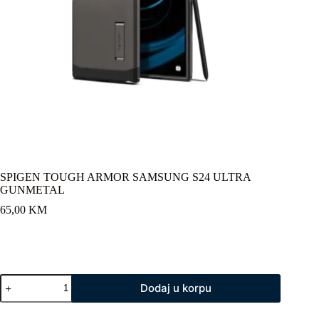
SPIGEN TOUGH ARMOR SAMSUNG S24 ULTRA
GUNMETAL
65,00
KM
SPIGEN
Dodaj u korpu
TOUGH
ARMOR
SAMSUNG