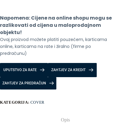
S24
ULTRA
GUNMETAL
Napomena: Cijene na online shopu mogu se 
količina
razlikovati od cijena u maloprodajnom 
objektu!
Ovaj proizvod možete platiti pouzećem, karticama 
online, karticama na rate i žiralno (firme po 
predračunu)
UPUTSTVO ZA RATE
ZAHTJEV ZA KREDIT
ZAHTJEV ZA PREDRAČUN
KATEGORIJA:
COVER
Opis