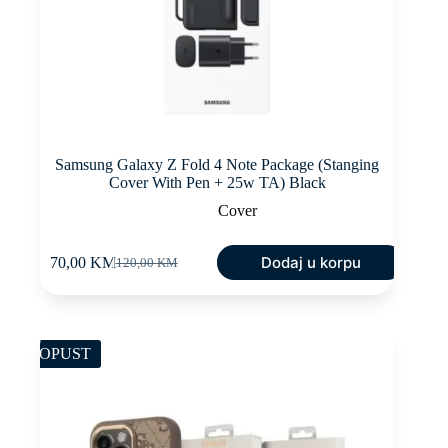
Samsung Galaxy Z Fold 4 Note Package (Stanging
Cover With Pen + 25w TA) Black
Cover
Dodaj u korpu
70,00
KM
120,00
KM
Original
Current
price
price
was:
is:
120,00 KM.
70,00 KM.
POPUST