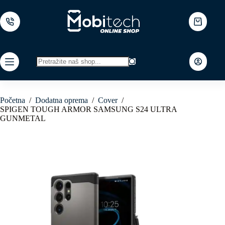
Skip
to
content
Shopping
cart
No
results
Početna
/
Dodatna oprema
/
Cover
/
SPIGEN TOUGH ARMOR SAMSUNG S24 ULTRA
GUNMETAL