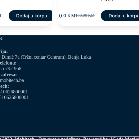
Dodaj u korpu
Dodaj u korp
50,00
KM
M
100,00
KM
Original
Current
price
price
was:
is:
M.
M.
100,00 KM.
50,00 KM.
je
ija:
 Dimić 7a (Tržni centar Centrum), Banja Luka
elefona:
65 792 968
 adresa:
mobitech.ba
ech:
510626800001
510626800001