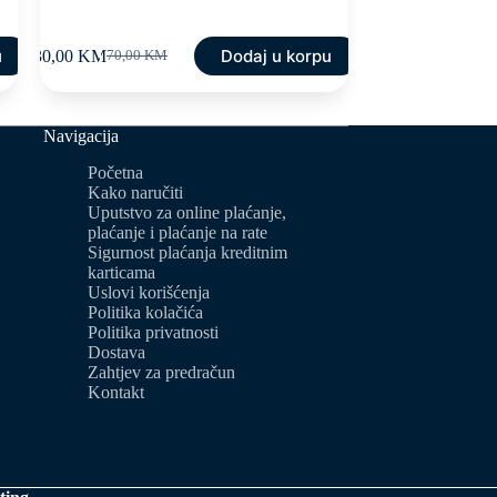
u
Dodaj u korpu
30,00
KM
70,00
KM
Original
Current
price
price
was:
is:
70,00 KM.
30,00 KM.
Navigacija
Početna
Kako naručiti
Uputstvo za online plaćanje,
plaćanje i plaćanje na rate
Sigurnost plaćanja kreditnim
karticama
Uslovi korišćenja
Politika kolačića
Politika privatnosti
Dostava
Zahtjev za predračun
Kontakt