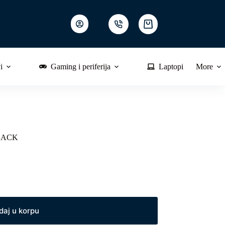
Shopping
cart
i
Gaming i periferija
Laptopi
More
LACK
daj u korpu