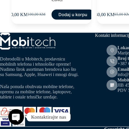
Dodaj u korpu
50,00
KM
30,00
KM
100,00
KM
65,00
K
Original
Current
Original
Current
price
price
price
price
was:
is:
was:
is:
100,00 KM.
50,00 KM.
65,00 K
30,00 K
Kontakt informaci
Lokac
Marije
Broj t
Dobrodošli u Mobitech, prodavnicu
+387 
mobilnih telefona i tehnološke opreme!
Email
Nudimo širok asortiman brendova kao što
info@
su Samsung, Apple, Huawei i mnogi drugi.
Mobit
JIB 4
Naša ponuda obuhvata mobilne telefone,
PDV 
opremu za mobilne telefone, laptopove,
tablete i ostale tehničke uređaje.
Kontaktirajte nas
Open chaty