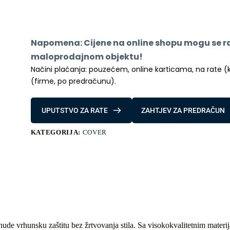
SAMSUNG
S24
MATTE
BLACK
količina
Napomena: Cijene na online shopu mogu se raz
maloprodajnom objektu!
Načini plaćanja: pouzećem, online karticama, na rate (kred
(firme, po predračunu).
UPUTSTVO ZA RATE
ZAHTJEV ZA PREDRAČUN
KATEGORIJA:
COVER
nude vrhunsku zaštitu bez žrtvovanja stila. Sa visokokvalitetnim mater