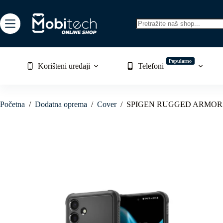
Skip
to
content
No
results
Popularno
Korišteni uređaji
Telefoni
Početna
/
Dodatna oprema
/
Cover
/
SPIGEN RUGGED ARMOR