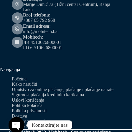
Marije Dimić 7a (Tržni centar Centrum), Banja
Luka
Broj telefona:
+387 65 792 968
Email adresa:
info@mobitech.ba
Mobitech:
JIB 4510626800001
PDV 510626800001
Navigacija
Početna
Kako naručiti
Uputstvo za online plaćanje, plaćanje i plaćanje na rate
Sigurnost plaćanja kreditnim karticama
Uslovi korišćenja
Politika kolačića
Politika privatnosti
Dostava
Zahtjev za predračun
Kontaktirajte nas
Kontakt