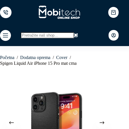
Skip
to
content
Shopping
cart
No
results
Početna
/
Dodatna oprema
/
Cover
/
Spigen Liquid Air iPhone 15 Pro mat crna