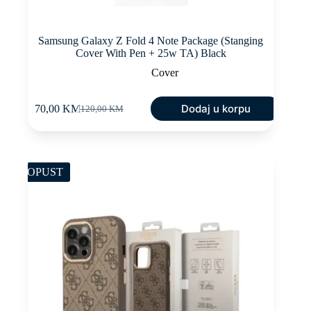
Samsung Galaxy Z Fold 4 Note Package (Stanging
Cover With Pen + 25w TA) Black
Cover
Dodaj u korpu
70,00
KM
120,00
KM
Original
Current
price
price
was:
is:
120,00 KM.
70,00 KM.
POPUST