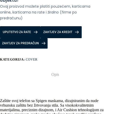
objektu!
Ovaj proizvod možete platiti pouzećem, karticama 
online, karticama na rate i žiralno (firme po 
predračunu)
UPUTSTVO ZA RATE
ZAHTJEV ZA KREDIT
ZAHTJEV ZA PREDRAČUN
KATEGORIJA:
COVER
Opis
Zaštite svoj telefon sa Spigen maskama, dizajniranim da nude
vrhunsku zaštitu bez žrtvovanja stila. Sa visokokvalitetnim
materijalima, preciznim dizajnom, i Air Cushion tehnologijom za