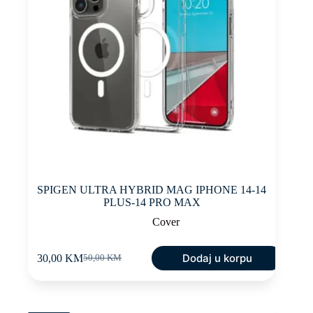
SPIGEN ULTRA HYBRID MAG IPHONE 14-14
PLUS-14 PRO MAX
Cover
Dodaj u korpu
30,00
KM
50,00
KM
Original
Current
price
price
was:
is:
50,00 KM.
30,00 KM.