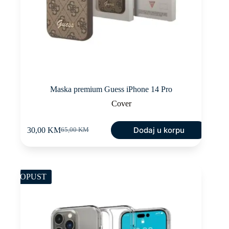
Maska premium Guess iPhone 14 Pro
Cover
Dodaj u korpu
30,00
KM
65,00
KM
Original
Current
price
price
was:
is:
65,00 KM.
30,00 KM.
POPUST