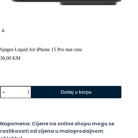
Spigen Liquid Air iPhone 15 Pro mat crna
30,00
KM
Spigen
Dodaj u korpu
Liquid
Air
iPhone
15
Pro
mat
Napomena: Cijene na online shopu mogu se 
crna
količina
razlikovati od cijena u maloprodajnom 