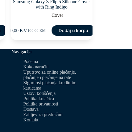
g
Samsung Galaxy Z Flip 5 Silicone Cover
with Ring Indigo
Cover
u
Dodaj u korpu
50,00
KM
100,00
KM
Original
Current
price
price
was:
is:
100,00 KM.
50,00 KM.
Navigacija
Početna
Kako naručiti
Uputstvo za online plaćanje,
plaćanje i plaćanje na rate
Sigurnost plaćanja kreditnim
karticama
Uslovi korišćenja
Politika kolačića
Politika privatnosti
Dostava
Zahtjev za predračun
Kontakt