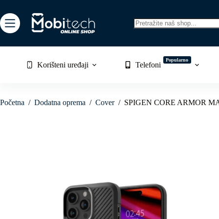
Skip
to
content
No
results
Popularno
Korišteni uređaji
Telefoni
Početna
/
Dodatna oprema
/
Cover
/
SPIGEN CORE ARMOR MASK