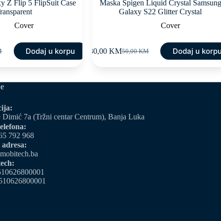
 Z Flip 5 FlipSuit Case
Maska Spigen Liquid Crystal Samsun
ransparent
Galaxy S22 Glitter Crystal
Cover
Cover
Dodaj u korpu
Dodaj u korp
30,00
KM
M
50,00
KM
Original
Current
price
price
was:
is:
M.
M.
50,00 KM.
30,00 KM.
je
ija:
 Dimić 7a (Tržni centar Centrum), Banja Luka
elefona:
65 792 968
 adresa:
mobitech.ba
ech:
510626800001
510626800001