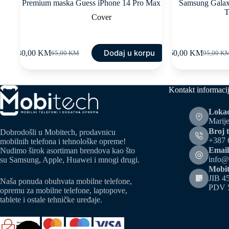
Premium maska Guess iPhone 14 Pro Max
Samsung Galaxy
T
Cover
Dodaj u korpu
30,00
KM
60,00
KM
65,00
KM
95,00
K
Original
Current
Original
Current
price
price
price
price
was:
is:
was:
is:
65,00 KM.
30,00 KM.
95,00 K
60,00 K
Kontakt informaci
Lokac
Marije
Broj t
Dobrodošli u Mobitech, prodavnicu
+387 
mobilnih telefona i tehnološke opreme!
Email
Nudimo širok asortiman brendova kao što
info@
su Samsung, Apple, Huawei i mnogi drugi.
Mobit
JIB 4
Naša ponuda obuhvata mobilne telefone,
PDV 
opremu za mobilne telefone, laptopove,
tablete i ostale tehničke uređaje.