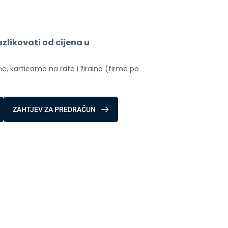
likovati od cijena u 
, karticama na rate i žiralno (firme po 
ZAHTJEV ZA PREDRAČUN