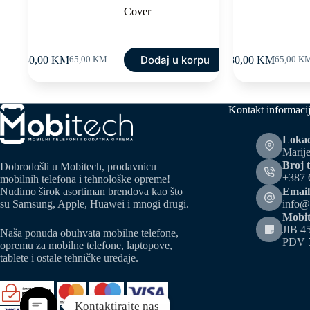
Cover
Dodaj u korpu
30,00
KM
30,00
KM
65,00
KM
65,00
K
Original
Current
Original
Current
price
price
price
price
was:
is:
was:
is:
65,00 KM.
30,00 KM.
65,00 K
30,00 K
Kontakt informaci
Lokac
Marije
Broj t
Dobrodošli u Mobitech, prodavnicu
+387 
mobilnih telefona i tehnološke opreme!
Email
Nudimo širok asortiman brendova kao što
info@
su Samsung, Apple, Huawei i mnogi drugi.
Mobit
JIB 4
Naša ponuda obuhvata mobilne telefone,
PDV 
opremu za mobilne telefone, laptopove,
tablete i ostale tehničke uređaje.
Kontaktirajte nas