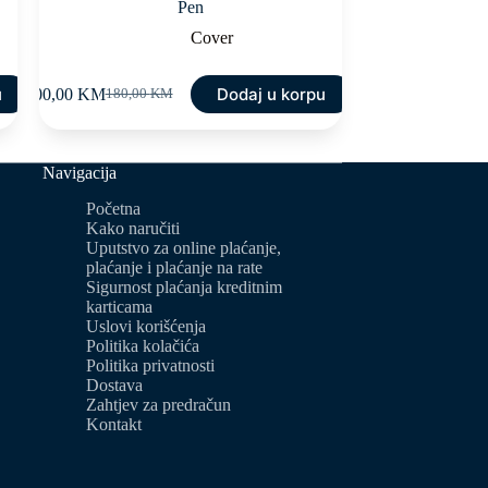
Pen
Cover
u
Dodaj u korpu
100,00
KM
180,00
KM
Original
Current
price
price
was:
is:
180,00 KM.
100,00 KM.
Navigacija
Početna
Kako naručiti
Uputstvo za online plaćanje,
plaćanje i plaćanje na rate
Sigurnost plaćanja kreditnim
karticama
Uslovi korišćenja
Politika kolačića
Politika privatnosti
Dostava
Zahtjev za predračun
Kontakt