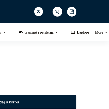
Shopping
cart
i
Gaming i periferija
Laptopi
More
daj u korpu