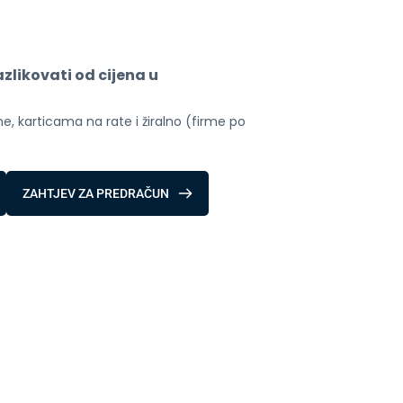
likovati od cijena u 
, karticama na rate i žiralno (firme po 
ZAHTJEV ZA PREDRAČUN