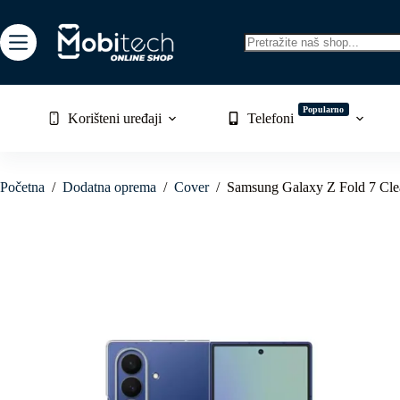
Skip
to
content
No
results
Popularno
Korišteni uređaji
Telefoni
Početna
/
Dodatna oprema
/
Cover
/
Samsung Galaxy Z Fold 7 Clea