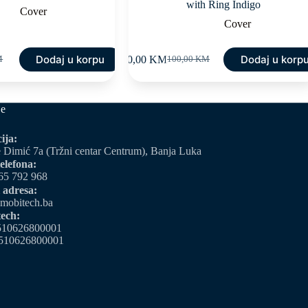
with Ring Indigo
Cover
Cover
Dodaj u korpu
Dodaj u korp
50,00
KM
M
100,00
KM
Original
Current
price
price
was:
is:
M.
M.
100,00 KM.
50,00 KM.
je
ija:
 Dimić 7a (Tržni centar Centrum), Banja Luka
elefona:
65 792 968
 adresa:
mobitech.ba
ech:
510626800001
510626800001