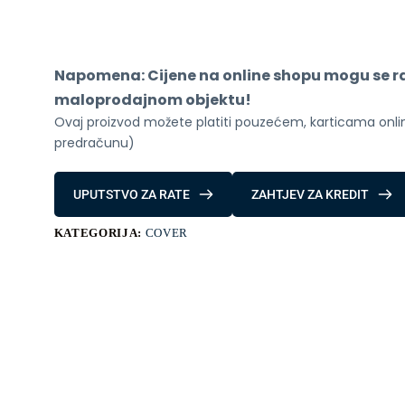
Fold
7
Clear
Case
Transparent
Napomena: Cijene na online shopu mogu se raz
količina
maloprodajnom objektu!
Ovaj proizvod možete platiti pouzećem, karticama online
predračunu)
UPUTSTVO ZA RATE
ZAHTJEV ZA KREDIT
KATEGORIJA:
COVER