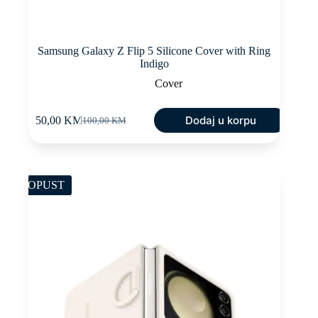
Samsung Galaxy Z Flip 5 Silicone Cover with Ring
Indigo
Cover
Dodaj u korpu
50,00
KM
100,00
KM
Original
Current
price
price
was:
is:
100,00 KM.
50,00 KM.
POPUST