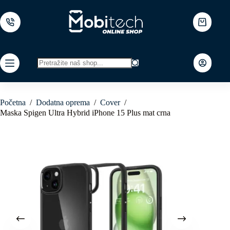
Skip
to
content
Shopping
cart
No
results
Početna
/
Dodatna oprema
/
Cover
/
Maska Spigen Ultra Hybrid iPhone 15 Plus mat crna