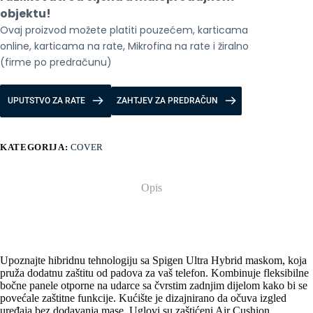
količina
objektu!
Ovaj proizvod možete platiti pouzećem, karticama 
online, karticama na rate, Mikrofina na rate i žiralno 
(firme po predračunu)
UPUTSTVO ZA RATE
ZAHTJEV ZA PREDRAČUN
KATEGORIJA:
COVER
Opis
Upoznajte hibridnu tehnologiju sa Spigen Ultra Hybrid maskom, koja
pruža dodatnu zaštitu od padova za vaš telefon. Kombinuje fleksibilne
bočne panele otporne na udarce sa čvrstim zadnjim dijelom kako bi se
povećale zaštitne funkcije. Kućište je dizajnirano da očuva izgled
uređaja bez dodavanja mase. Uglovi su zaštićeni Air Cushion