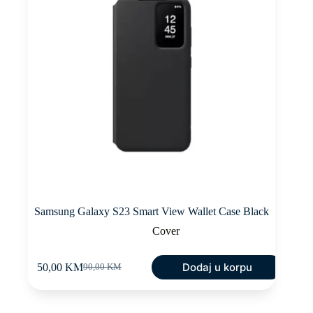
Samsung Galaxy S23 Smart View Wallet Case Black
Cover
Dodaj u korpu
50,00
KM
90,00
KM
Original
Current
price
price
was:
is:
90,00 KM.
50,00 KM.