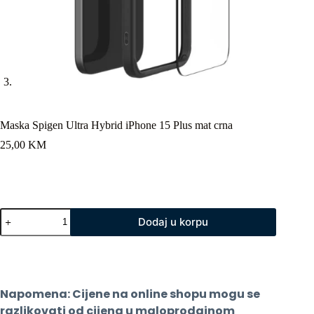
Maska Spigen Ultra Hybrid iPhone 15 Plus mat crna
25,00
KM
Maska
Dodaj u korpu
Spigen
Ultra
Hybrid
iPhone
15
Plus
Napomena: Cijene na online shopu mogu se 
mat
crna
razlikovati od cijena u maloprodajnom 