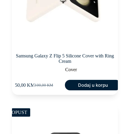
Samsung Galaxy Z Flip 5 Silicone Cover with Ring
Cream
Cover
Dodaj u korpu
50,00
KM
100,00
KM
Original
Current
price
price
was:
is:
100,00 KM.
50,00 KM.
POPUST