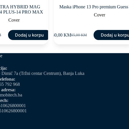
LTRA HYBRID MAG
Maska iPhone 13 Pro premium Guess
14 PLUS-14 PRO MAX
Cover
Cover
Dodaj u korpu
Dodaj u korp
30,00
KM
M
65,00
KM
Original
Current
price
price
was:
is:
M.
M.
65,00 KM.
30,00 KM.
je
ija:
 Dimić 7a (Tržni centar Centrum), Banja Luka
elefona:
65 792 968
 adresa:
mobitech.ba
ech:
510626800001
510626800001