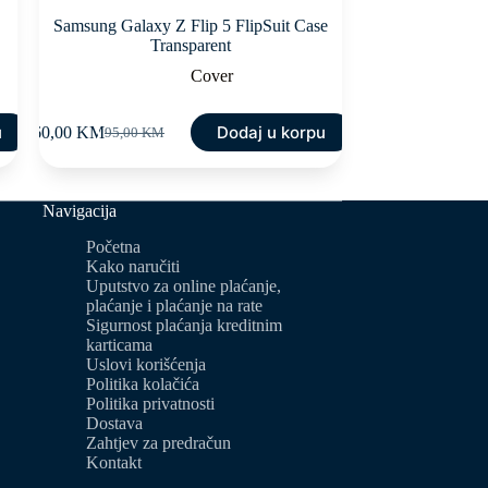
Samsung Galaxy Z Flip 5 FlipSuit Case
Transparent
Cover
u
Dodaj u korpu
60,00
KM
95,00
KM
Original
Current
price
price
was:
is:
95,00 KM.
60,00 KM.
Navigacija
Početna
Kako naručiti
Uputstvo za online plaćanje,
plaćanje i plaćanje na rate
Sigurnost plaćanja kreditnim
karticama
Uslovi korišćenja
Politika kolačića
Politika privatnosti
Dostava
Zahtjev za predračun
Kontakt