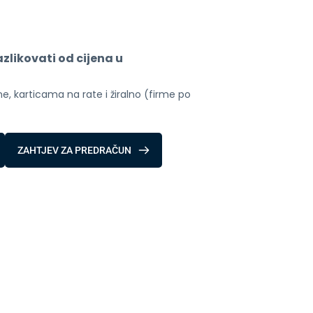
likovati od cijena u 
, karticama na rate i žiralno (firme po 
ZAHTJEV ZA PREDRAČUN