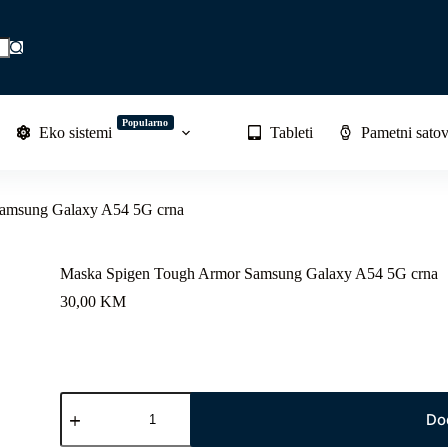
Popularno
Eko sistemi
Tableti
Pametni satov
amsung Galaxy A54 5G crna
Maska Spigen Tough Armor Samsung Galaxy A54 5G crna
30,00
KM
Maska
Spigen
Do
Tough