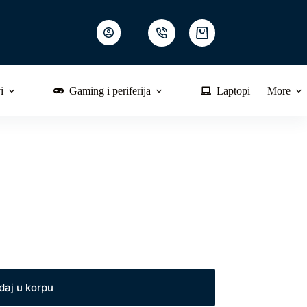
Shopping
cart
i
Gaming i periferija
Laptopi
More
daj u korpu