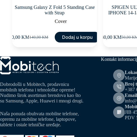
Samsung Galaxy Z Fold 5 Standing Case
SPIGEN U
with Strap
IPHONE 14-
Cover
Dodaj u korpu
90,00
KM
30,00
KM
140,00
KM
50,00
K
Original
Current
Original
Current
price
price
price
price
was:
is:
was:
is:
140,00 KM.
90,00 KM.
50,00 K
30,00 K
Kontakt informaci
Lokac
Marije
Broj t
Dobrodošli u Mobitech, prodavnicu
+387 
mobilnih telefona i tehnološke opreme!
Email
Nudimo širok asortiman brendova kao što
info@
su Samsung, Apple, Huawei i mnogi drugi.
Mobit
JIB 4
Naša ponuda obuhvata mobilne telefone,
PDV 
opremu za mobilne telefone, laptopove,
tablete i ostale tehničke uređaje.