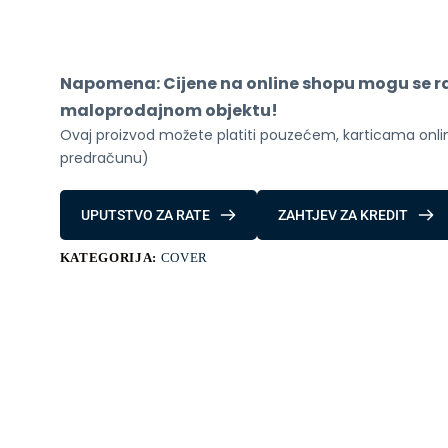
Armor
Samsung
Galaxy
A54
5G
Napomena: Cijene na online shopu mogu se raz
crna
količina
maloprodajnom objektu!
Ovaj proizvod možete platiti pouzećem, karticama online
predračunu)
UPUTSTVO ZA RATE
ZAHTJEV ZA KREDIT
KATEGORIJA:
COVER