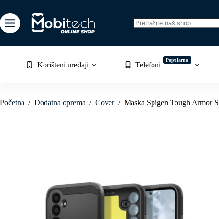
Skip
to
content
No
results
Popularno
Korišteni uređaji
Telefoni
Početna
/
Dodatna oprema
/
Cover
/
Maska Spigen Tough Armor S