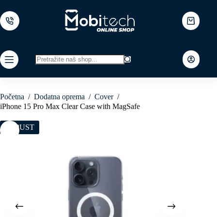
Skip
to
content
Shopping
cart
No
results
Početna
/
Dodatna oprema
/
Cover
/
iPhone 15 Pro Max Clear Case with MagSafe
POPUST