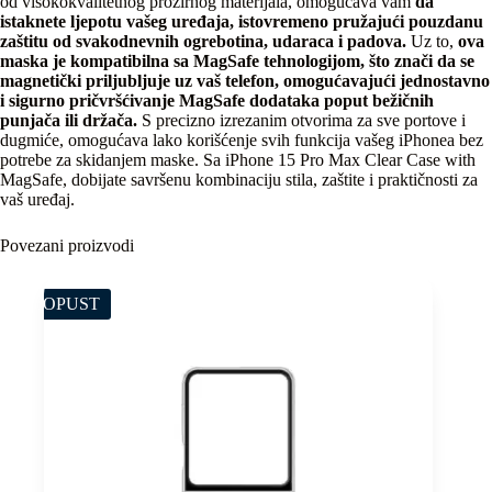
od visokokvalitetnog prozirnog materijala, omogućava vam
da
istaknete ljepotu vašeg uređaja, istovremeno pružajući pouzdanu
zaštitu od svakodnevnih ogrebotina, udaraca i padova.
Uz to,
ova
maska je kompatibilna sa MagSafe tehnologijom, što znači da se
magnetički priljubljuje uz vaš telefon, omogućavajući jednostavno
i sigurno pričvršćivanje MagSafe dodataka poput bežičnih
punjača ili držača.
S precizno izrezanim otvorima za sve portove i
dugmiće, omogućava lako korišćenje svih funkcija vašeg iPhonea bez
potrebe za skidanjem maske. Sa iPhone 15 Pro Max Clear Case with
MagSafe, dobijate savršenu kombinaciju stila, zaštite i praktičnosti za
vaš uređaj.
Povezani proizvodi
POPUST