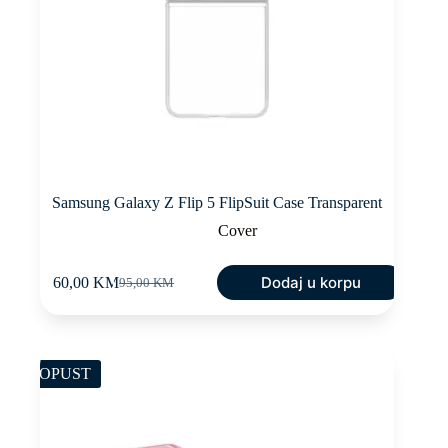
Samsung Galaxy Z Flip 5 FlipSuit Case Transparent
Cover
Dodaj u korpu
60,00
KM
95,00
KM
Original
Current
price
price
was:
is:
95,00 KM.
60,00 KM.
POPUST