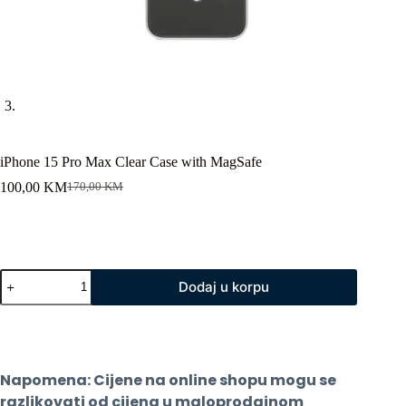
iPhone 15 Pro Max Clear Case with MagSafe
100,00
KM
170,00
KM
Original
Current
price
price
was:
is:
170,00 KM.
100,00 KM.
iPhone
Dodaj u korpu
15
Pro
Max
Clear
Case
with
Napomena: Cijene na online shopu mogu se 
MagSafe
količina
razlikovati od cijena u maloprodajnom 