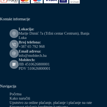
Kontakt informacije
Lokacija:
Marije Dimić 7a (Tržni centar Centrum), Banja
Luka
Broj telefona:
+387 65 792 968
Email adresa:
info@mobitech.ba
Mobitech:
JIB 4510626800001
PDV 510626800001
Navigacija
Početna
Kako naručiti
Uputstvo za online plaćanje, plaćanje i plaćanje na rate
Sigurnost plaćanja kreditnim karticama