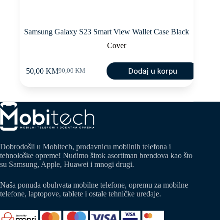
Samsung Galaxy S23 Smart View Wallet Case Black
Cover
Dodaj u korpu
50,00
KM
90,00
KM
Original
Current
price
price
was:
is:
90,00 KM.
50,00 KM.
Dobrodošli u Mobitech, prodavnicu mobilnih telefona i
tehnološke opreme! Nudimo širok asortiman brendova kao što
su Samsung, Apple, Huawei i mnogi drugi.
Naša ponuda obuhvata mobilne telefone, opremu za mobilne
telefone, laptopove, tablete i ostale tehničke uređaje.