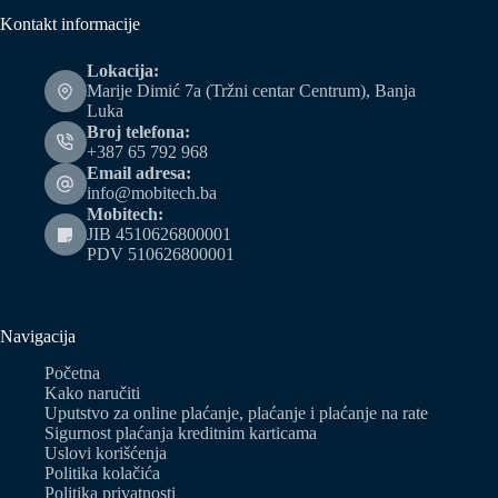
Kontakt informacije
Lokacija:
Marije Dimić 7a (Tržni centar Centrum), Banja
Luka
Broj telefona:
+387 65 792 968
Email adresa:
info@mobitech.ba
Mobitech:
JIB 4510626800001
PDV 510626800001
Navigacija
Početna
Kako naručiti
Uputstvo za online plaćanje, plaćanje i plaćanje na rate
Sigurnost plaćanja kreditnim karticama
Uslovi korišćenja
Politika kolačića
Politika privatnosti