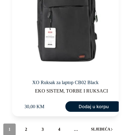
XO Ruksak za laptop CB02 Black
EKO SISTEM
,
TORBE I RUKSACI
Dodaj u korpu
30,00
KM
1
2
3
4
…
SLJEDEĆA