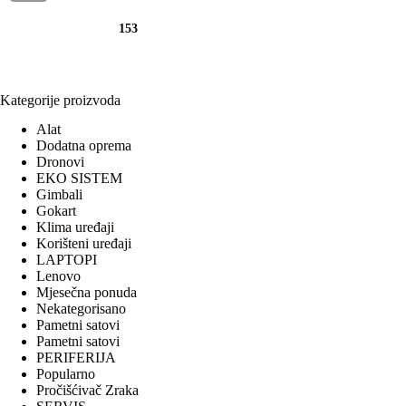
153
Kategorije proizvoda
Alat
Dodatna oprema
Dronovi
EKO SISTEM
Gimbali
Gokart
Klima uređaji
Korišteni uređaji
LAPTOPI
Lenovo
Mjesečna ponuda
Nekategorisano
Pametni satovi
Pametni satovi
PERIFERIJA
Popularno
Pročišćivač Zraka