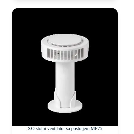
XO stolni ventilator sa postoljem MF75