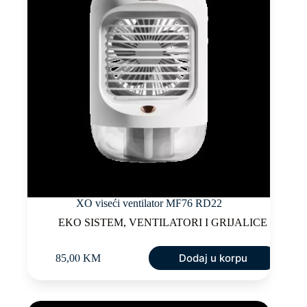
XO viseći ventilator MF76 RD22
EKO SISTEM
,
VENTILATORI I GRIJALICE
Dodaj u korpu
85,00
KM