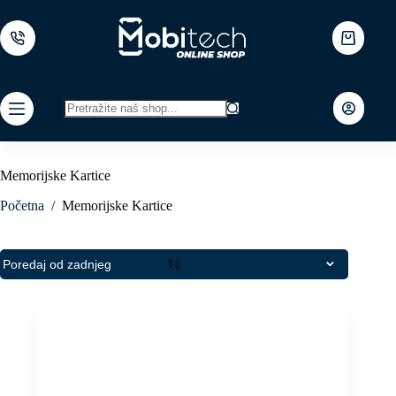
Skip
to
content
Shopping
cart
No
results
Memorijske Kartice
Početna
/
Memorijske Kartice