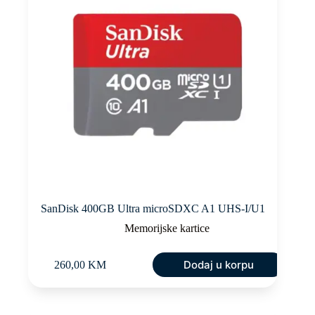
SanDisk 400GB Ultra microSDXC A1 UHS-I/U1
Memorijske kartice
Dodaj u korpu
260,00
KM