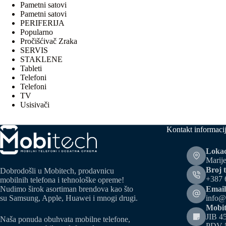
Pametni satovi
Pametni satovi
PERIFERIJA
Popularno
Pročišćivač Zraka
SERVIS
STAKLENE
Tableti
Telefoni
Telefoni
TV
Usisivači
Kontakt informaci
Lokac
Marije
Broj t
Dobrodošli u Mobitech, prodavnicu
+387 
mobilnih telefona i tehnološke opreme!
Email
Nudimo širok asortiman brendova kao što
info@
su Samsung, Apple, Huawei i mnogi drugi.
Mobit
JIB 4
Naša ponuda obuhvata mobilne telefone,
PDV 