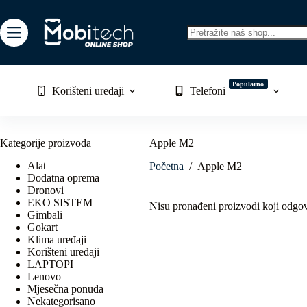
Skip
to
content
No
results
Popularno
Korišteni uređaji
Telefoni
Kategorije proizvoda
Apple M2
Alat
Početna
/
Apple M2
Dodatna oprema
Dronovi
EKO SISTEM
Nisu pronađeni proizvodi koji odgo
Gimbali
Gokart
Klima uređaji
Korišteni uređaji
LAPTOPI
Lenovo
Mjesečna ponuda
Nekategorisano