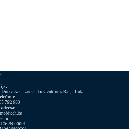
je
ija:
 Dimić 7a (Tržni centar Centrum), Banja Luka
elefona:
65 792 968
 adresa:
mobitech.ba
ech:
510626800001
510626800001